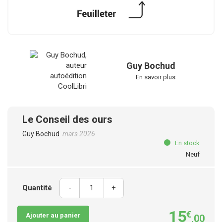
Guy Bochud
En savoir plus
Le Conseil des ours
Guy Bochud
mars 2026
En stock
Neuf
Quantité
-
+
15
€
Ajouter au panier
,00