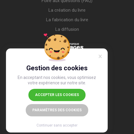
Foire aux questions (FAQ)
La création du livre
La fabrication du livre
La diffusion
Gestion des cookies
En acceptant nos cookies, vous optimisez
votre expérience sur notre site.
ACCEPTER LES COOKIES
4,4
/5
26 497 avis
PARAMÈTRES DES COOKIES
Continuer sans accepter