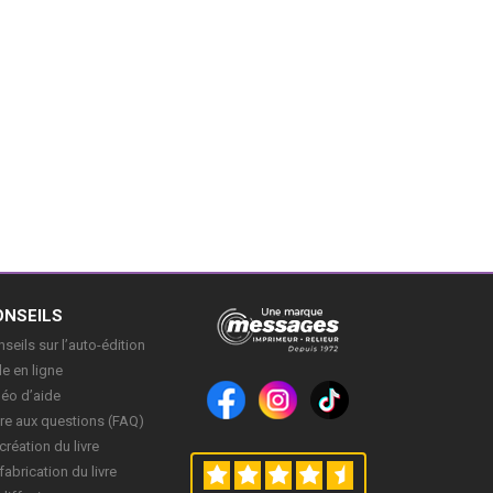
ONSEILS
seils sur l’auto-édition
e en ligne
déo d’aide
re aux questions (FAQ)
création du livre
fabrication du livre