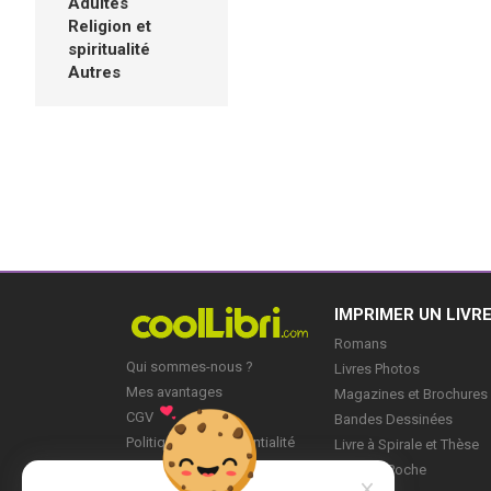
Adultes
Religion et
spiritualité
Autres
IMPRIMER UN LIVR
Romans
Qui sommes-nous ?
Livres Photos
Mes avantages
Magazines et Brochures
CGV
Bandes Dessinées
Politique de Confidentialité
Livre à Spirale et Thèse
Blog
Livre de Poche