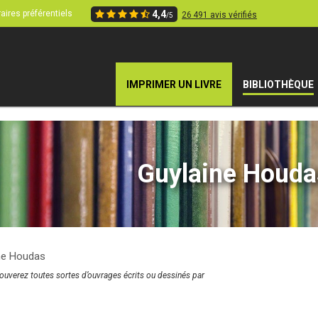
aires préférentiels
4,4
26 491 avis vérifiés
/5
IMPRIMER UN LIVRE
BIBLIOTHÈQUE
Guylaine Houda
ne Houdas
rouverez toutes sortes d’ouvrages écrits ou dessinés par