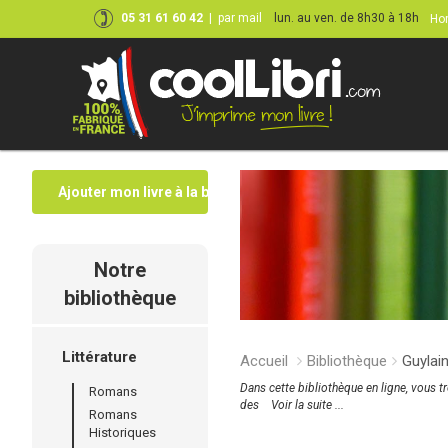
05 31 61 60 42
|
par mail
lun. au ven. de 8h30 à 18h
Hor
Ajouter mon livre à la bibliothèque
Notre
bibliothèque
Littérature
Accueil
Bibliothèque
Guylai
Dans cette bibliothèque en ligne, vous t
Romans
des
Voir la suite ...
Romans
Historiques