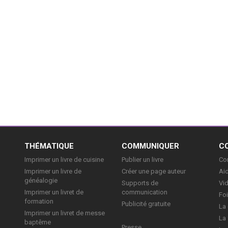
E
THÉMATIQUE
COMMUNIQUER
C
Imprimer un livre de cuisine
Publier un livre
Con
Imprimer un livre de
Créer une page auteur
Aid
généalogie
Supports de
Vi
Imprimer un livret de
communication
Foi
formation
Publicité gratuite
La 
Imprimer un livret de messe
La 
baptême
Presse