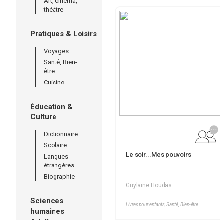
Art, cinéma,
théâtre
Pratiques & Loisirs
Voyages
Santé, Bien-
être
Cuisine
Éducation &
Culture
Dictionnaire
Scolaire
Le soir...Mes pouvoirs
Langues
étrangères
Biographie
Guylaine Houdas
Sciences
Livres pour enfants, Santé, Bien-être
humaines