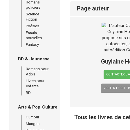
Romans
page auteur
policiers
Science
Fiction
Poésies
Essais,
nouvelles
Fantasy
BD & Jeunesse
Guylaine 
Romans pour
Ados
CONTACTER L’
Livres pour
enfants
VISITER LE SITE 
BD
Arts & Pop-Culture
Tous les livres de ce
Humour
Mangas