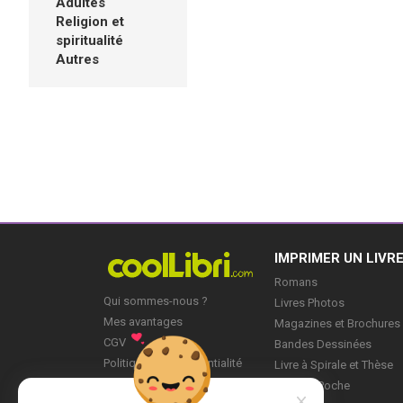
Adultes
Religion et
spiritualité
Autres
IMPRIMER UN LIVR
Romans
Qui sommes-nous ?
Livres Photos
Mes avantages
Magazines et Brochures
CGV
Bandes Dessinées
Politique de Confidentialité
Livre à Spirale et Thèse
Blog
Livre de Poche