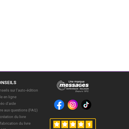
ONSEILS
seils sur l’auto-édition
e en ligne
déo d’aide
re aux questions (FAQ)
création du livre
fabrication du livre