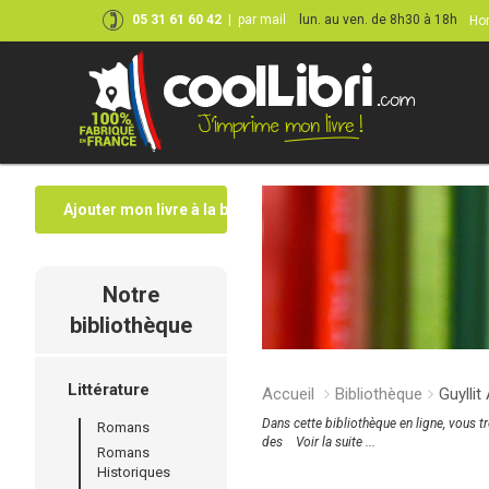
05 31 61 60 42
|
par mail
lun. au ven. de 8h30 à 18h
Hor
Ajouter mon livre à la bibliothèque
Notre
bibliothèque
Littérature
Accueil
Bibliothèque
Guyllit
Dans cette bibliothèque en ligne, vous t
Romans
des
Voir la suite ...
Romans
Historiques