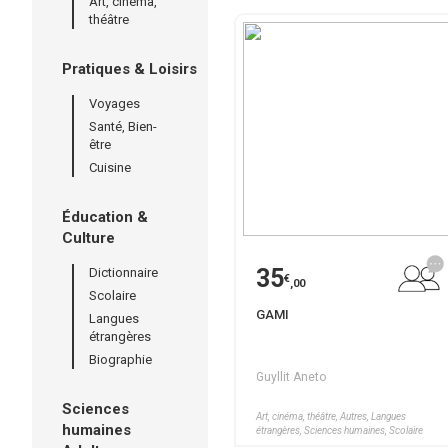
Art, cinéma,
théâtre
Pratiques & Loisirs
Voyages
Santé, Bien-
être
Cuisine
Éducation &
Culture
35
Dictionnaire
€
,00
Scolaire
GAMI
Langues
étrangères
Biographie
Guyllit Aneto
Sciences
Art, cinéma, théâtre, Autres, Langues
humaines
étrangères, Sciences humaines, Scolaire