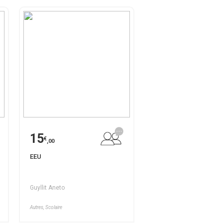
15
€
,00
EEU
Guyllit Aneto
Autres, Scolaire