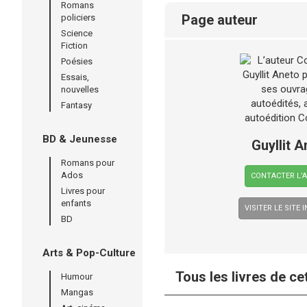
Romans
page auteur
policiers
Science
Fiction
Poésies
Essais,
nouvelles
Fantasy
BD & Jeunesse
Guyllit A
Romans pour
Ados
CONTACTER L’
Livres pour
enfants
VISITER LE SITE 
BD
Arts & Pop-Culture
Tous les livres de ce
Humour
Mangas