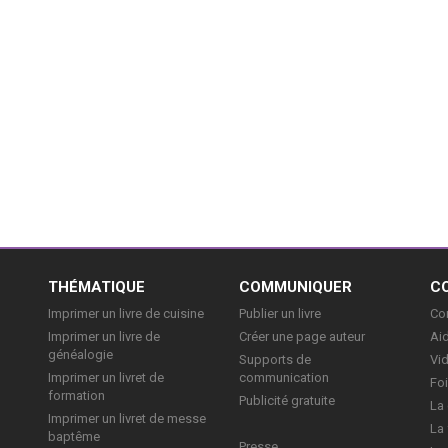
E
THÉMATIQUE
COMMUNIQUER
C
Imprimer un livre de cuisine
Publier un livre
Con
Imprimer un livre de
Créer une page auteur
Aid
généalogie
Supports de
Vi
Imprimer un livret de
communication
Foi
formation
Publicité gratuite
La 
Imprimer un livret de messe
La 
baptême
Presse