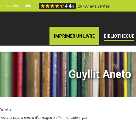
aires préférentiels
4,4
26 487 avis vérifiés
/5
IMPRIMER UN LIVRE
BIBLIOTHÈQUE
Guyllit Aneto
 Aneto
rouverez toutes sortes d’ouvrages écrits ou dessinés par