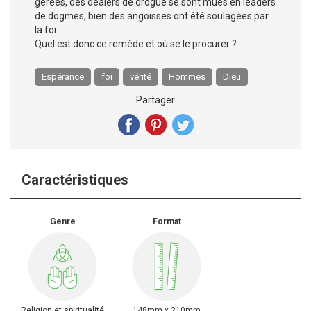
gérées, des dealers de drogue se sont mués en leaders
de dogmes, bien des angoisses ont été soulagées par
la foi.
Quel est donc ce remède et où se le procurer ?
Espérance
foi
vérité
Hommes
Dieu
Partager
Caractéristiques
Genre
Format
Religion et spiritualité
148mm x 210mm