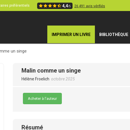
aires préférentiels
4,4
26 491 avis vérifiés
/5
IMPRIMER UN LIVRE
BIBLIOTHÈQUE
omme un singe
Malin comme un singe
Hélène Froelich
octobre 2025
Acheter à l’auteur
Résumé