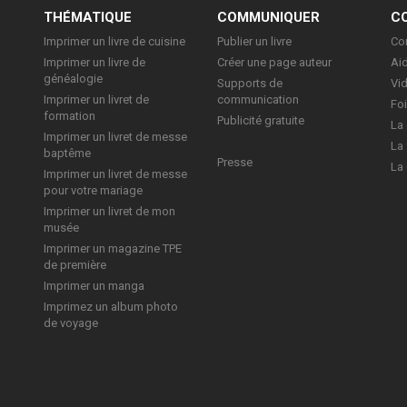
E
THÉMATIQUE
COMMUNIQUER
C
Imprimer un livre de cuisine
Publier un livre
Con
Imprimer un livre de
Créer une page auteur
Aid
généalogie
Supports de
Vi
Imprimer un livret de
communication
Foi
formation
Publicité gratuite
La 
Imprimer un livret de messe
La 
baptême
Presse
La 
Imprimer un livret de messe
pour votre mariage
Imprimer un livret de mon
musée
Imprimer un magazine TPE
de première
Imprimer un manga
Imprimez un album photo
de voyage