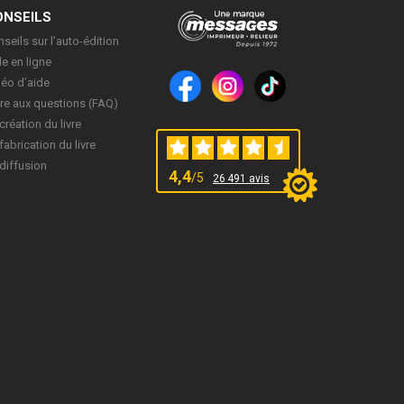
ONSEILS
seils sur l’auto-édition
e en ligne
déo d’aide
re aux questions (FAQ)
création du livre
fabrication du livre
diffusion
4,4
/5
26 491 avis