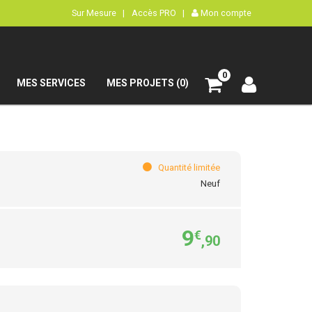
Sur Mesure |
Accès PRO |
Mon compte
0
MES SERVICES
MES PROJETS (0)
Quantité limitée
Neuf
9
€
,90