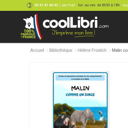
05 31 61 60 42
|
par mail
lun. au ven. de 8h30 à 18h
Hor
Accueil
Bibliothèque
Hélène Froelich
Malin c