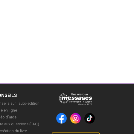
ONSEILS
seils sur l’auto-édition
e en ligne
déo d’aide
re aux questions (FAQ)
création du livre