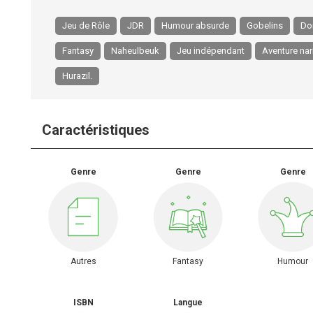
Jeu de Rôle
JDR
Humour absurde
Gobelins
Do
Fantasy
Naheulbeuk
Jeu indépendant
Aventure nar
Hurazil.
Caractéristiques
Genre
Genre
Genre
Autres
Fantasy
Humour
ISBN
Langue