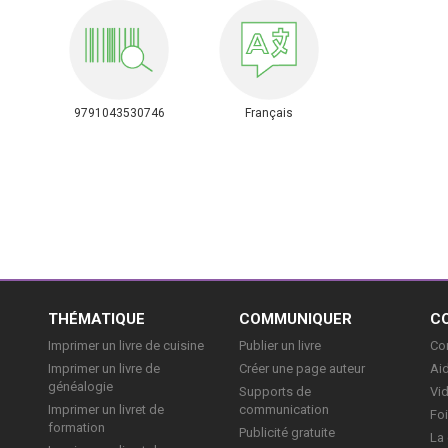
9791043530746
Français
E
THÉMATIQUE
COMMUNIQUER
C
Imprimer un livre de cuisine
Publier un livre
Con
Imprimer un livre de
Créer une page auteur
Aid
généalogie
Supports de
Vi
Imprimer un livret de
communication
Foi
formation
Publicité gratuite
La 