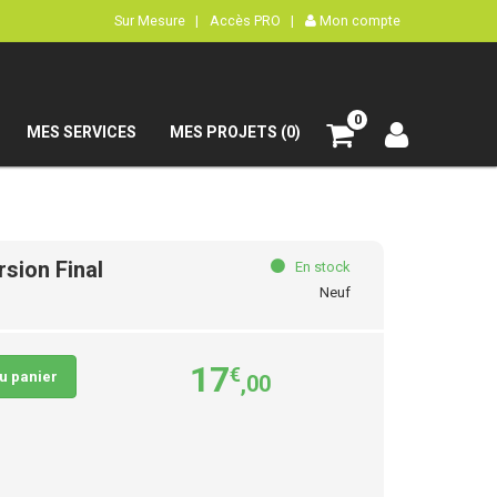
Sur Mesure |
Accès PRO |
Mon compte
0
MES SERVICES
MES PROJETS (0)
sion Final
En stock
Neuf
17
€
au panier
,00