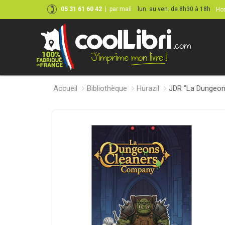
05 31 61 60 42
|
par mail
lun. au ven. de 8h30 à 18h
Hor
Accueil
Bibliothèque
Hurazil
JDR "La Dungeon