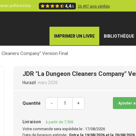
aires préférentiels
4,4
26 497 avis vérifiés
/5
IMPRIMER UN LIVRE
BIBLIOTHÈQUE
 Cleaners Company" Version Final
JDR "La Dungeon Cleaners Company" Ver
Hurazil
mars 2026
Quantité
-
+
Ajouter 
Livraison
à partir de 7,50€
Votre commande sera expédiée le : 17/08/2026
Date de livraison estimée :
Entre le 19/08/2026 et le 20/08/2026