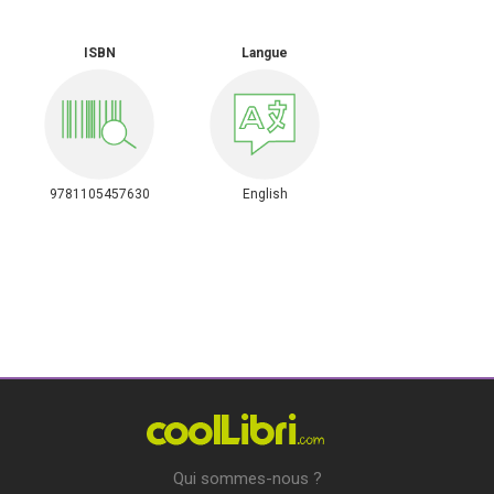
ISBN
Langue
9781105457630
English
Qui sommes-nous ?