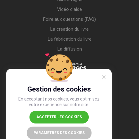
Vidéo d’aide
Foire aux questions (FAQ)
La création du livre
La fabrication du livre
La diffusion
Gestion des cookies
En acceptant nos cookies, vous optimisez
votre expérience sur notre site.
ACCEPTER LES COOKIES
4,4
/5
26 488 avis
PARAMÈTRES DES COOKIES