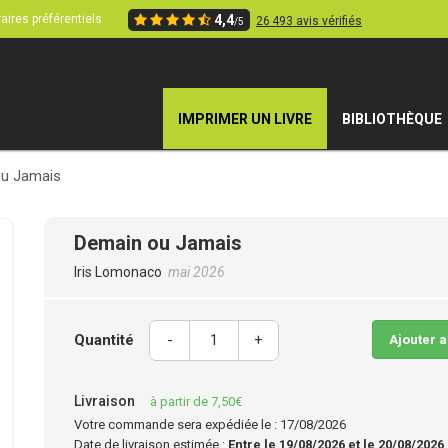
aires préférentiels
4,4
26 493 avis vérifiés
/5
IMPRIMER UN LIVRE
BIBLIOTHÈQUE
u Jamais
Demain ou Jamais
Iris Lomonaco
mai 2026
Quantité
-
+
Ajouter 
Livraison
à partir de 7,50€
Votre commande sera expédiée le : 17/08/2026
Date de livraison estimée :
Entre le 19/08/2026 et le 20/08/2026