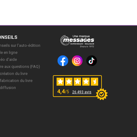
ONSEILS
seils sur l’auto-édition
e en ligne
déo d’aide
re aux questions (FAQ)
création du livre
fabrication du livre
diffusion
4,4
/5
26 493 avis