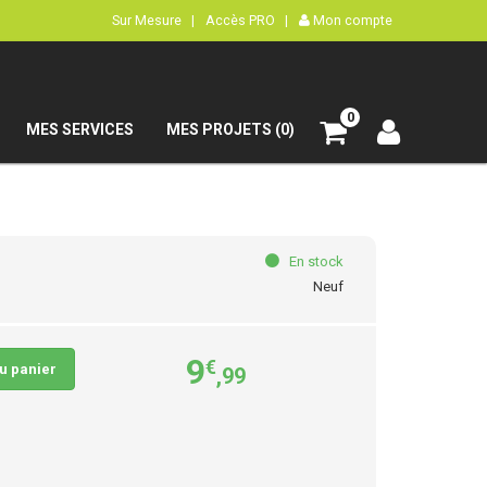
Sur Mesure |
Accès PRO |
Mon compte
0
MES SERVICES
MES PROJETS (0)
En stock
Neuf
9
€
au panier
,99