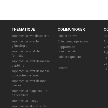
E
THÉMATIQUE
COMMUNIQUER
C
Imprimer un livre de cuisine
Publier un livre
Con
Imprimer un livre de
Créer une page auteur
Aid
généalogie
Supports de
Vi
Imprimer un livret de
communication
Foi
formation
Publicité gratuite
La 
Imprimer un livret de messe
La 
baptême
Presse
La 
Imprimer un livret de messe
pour votre mariage
Imprimer un livret de mon
musée
Imprimer un magazine TPE
de première
Imprimer un manga
Imprimez un album photo