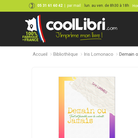
05 31 61 60 42
|
par mail
lun. au ven. de 8h30 à 18h
Hor
Accueil
Bibliothèque
Iris Lomonaco
Demain o