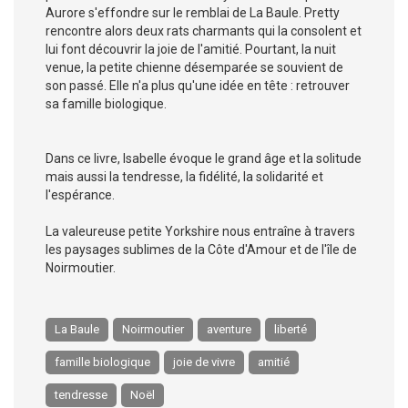
Aurore s'effondre sur le remblai de La Baule. Pretty
rencontre alors deux rats charmants qui la consolent et
lui font découvrir la joie de l'amitié. Pourtant, la nuit
venue, la petite chienne désemparée se souvient de
son passé. Elle n'a plus qu'une idée en tête : retrouver
sa famille biologique.
Dans ce livre, Isabelle évoque le grand âge et la solitude
mais aussi la tendresse, la fidélité, la solidarité et
l'espérance.
La valeureuse petite Yorkshire nous entraîne à travers
les paysages sublimes de la Côte d'Amour et de l'île de
Noirmoutier.
La Baule
Noirmoutier
aventure
liberté
famille biologique
joie de vivre
amitié
tendresse
Noël