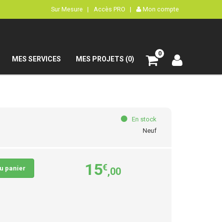
Sur Mesure |
Accès PRO |
Mon compte
0
MES SERVICES
MES PROJETS (0)
En stock
Neuf
15
€
au panier
,00