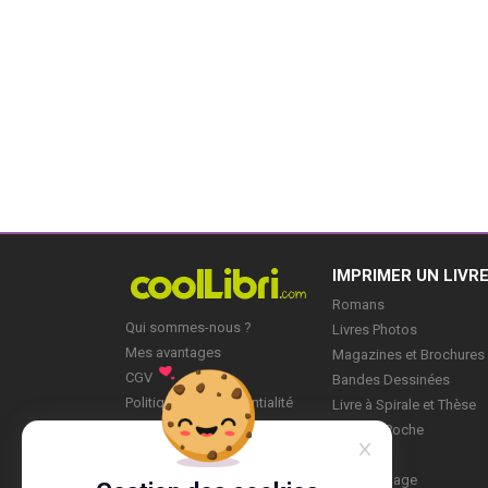
IMPRIMER UN LIVR
Romans
Qui sommes-nous ?
Livres Photos
Mes avantages
Magazines et Brochures
CGV
Bandes Dessinées
Politique de Confidentialité
Livre à Spirale et Thèse
Blog
Livre de Poche
Mes Projets
Mon profil
Marque-page