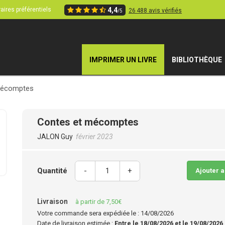
aires préférentiels
4,4
26 488 avis vérifiés
/5
IMPRIMER UN LIVRE
BIBLIOTHÈQUE
mécomptes
Contes et mécomptes
JALON Guy
février 2023
Quantité
-
+
Ajouter 
Livraison
à partir de 7,50€
Votre commande sera expédiée le : 14/08/2026
Date de livraison estimée :
Entre le 18/08/2026 et le 19/08/2026