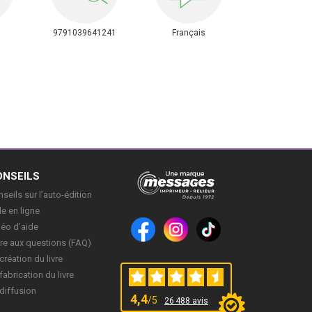
9791039641241
Français
ONSEILS
seils sur l’auto-édition
e en ligne
déo d’aide
re aux questions (FAQ)
création du livre
fabrication du livre
diffusion
4,4
/5
26 488 avis