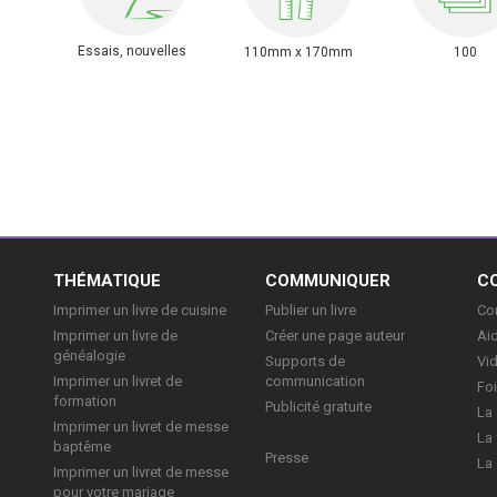
Essais, nouvelles
110mm x 170mm
100
E
THÉMATIQUE
COMMUNIQUER
C
Imprimer un livre de cuisine
Publier un livre
Con
Imprimer un livre de
Créer une page auteur
Aid
généalogie
Supports de
Vi
Imprimer un livret de
communication
Foi
formation
Publicité gratuite
La 
Imprimer un livret de messe
La 
baptême
Presse
La 
Imprimer un livret de messe
pour votre mariage