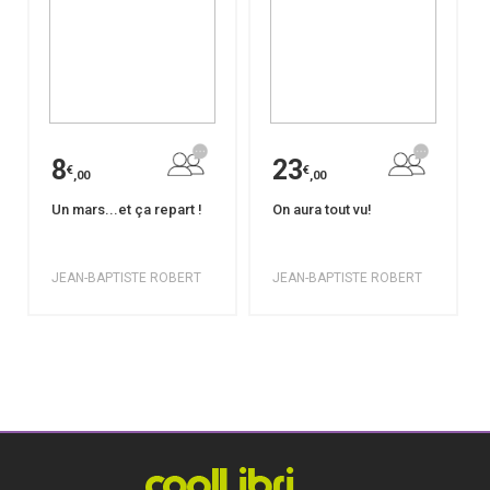
8
23
€
€
,00
,00
Un mars...et ça repart !
On aura tout vu!
JEAN-BAPTISTE ROBERT
JEAN-BAPTISTE ROBERT