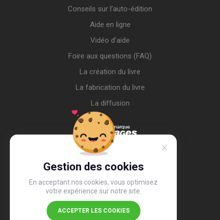
Conseils sur l’auto-édition
Aide en ligne
Vidéo d’aide
Foire aux questions (FAQ)
La création du livre
La fabrication du livre
La diffusion
Gestion des cookies
En acceptant nos cookies, vous optimisez
votre expérience sur notre site.
ACCEPTER LES COOKIES
4,4
/5
26 506 avis