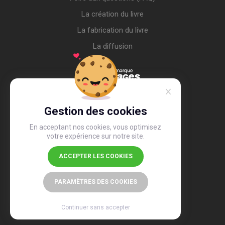
La création du livre
La fabrication du livre
La diffusion
Gestion des cookies
En acceptant nos cookies, vous optimisez
votre expérience sur notre site.
ACCEPTER LES COOKIES
4,4
/5
26 497 avis
PARAMÈTRES DES COOKIES
Continuer sans accepter