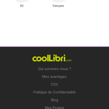
82
français
Qui sommes-nous ?
Mes avantages
CGV
Politique de Confidentialité
Blog
Mes Projets