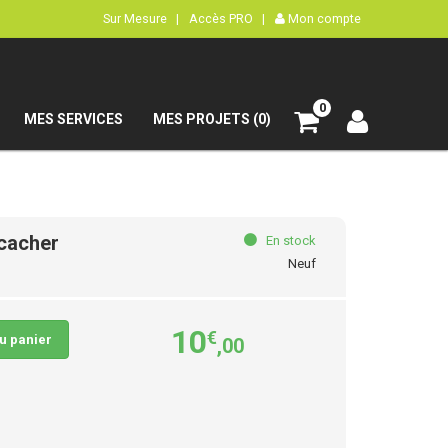
Sur Mesure |
Accès PRO |
Mon compte
0
MES SERVICES
MES PROJETS (0)
 cacher
En stock
Neuf
10
€
au panier
,00