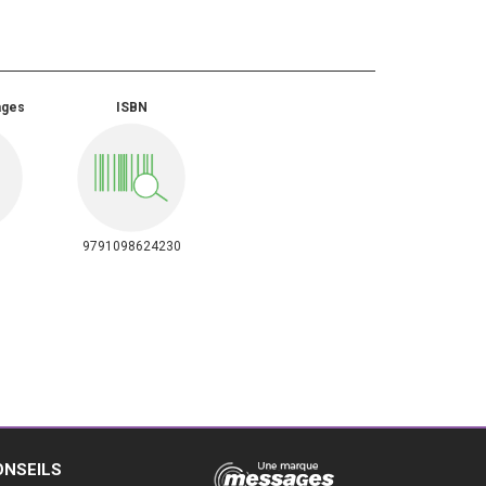
ages
ISBN
9791098624230
ONSEILS