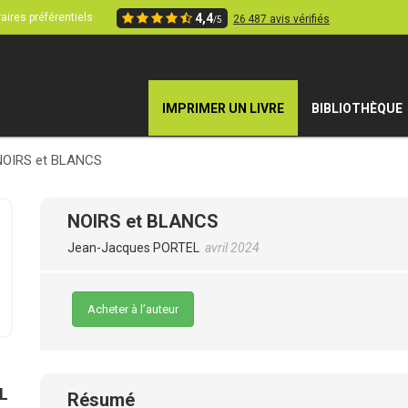
aires préférentiels
4,4
26 487 avis vérifiés
/5
IMPRIMER UN LIVRE
BIBLIOTHÈQUE
NOIRS et BLANCS
NOIRS et BLANCS
Jean-Jacques PORTEL
avril 2024
Acheter à l’auteur
L
Résumé