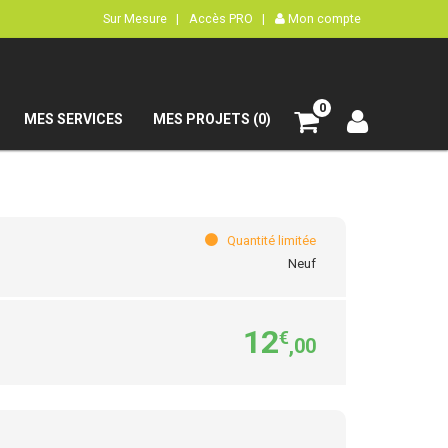
Sur Mesure |
Accès PRO |
Mon compte
0
MES SERVICES
MES PROJETS (0)
Quantité limitée
Neuf
12
€
,00