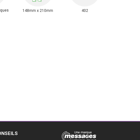
iques
148mm x 210mm
402
ONSEILS