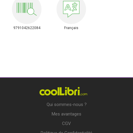
9791042622084
Français
Qui sommes-nous ?
Mes avantages
CGV