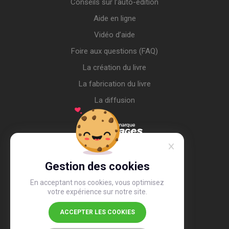
Conseils sur l’auto-édition
Aide en ligne
Vidéo d’aide
Foire aux questions (FAQ)
La création du livre
La fabrication du livre
La diffusion
Gestion des cookies
En acceptant nos cookies, vous optimisez
votre expérience sur notre site.
ACCEPTER LES COOKIES
4,4
/5
26 506 avis