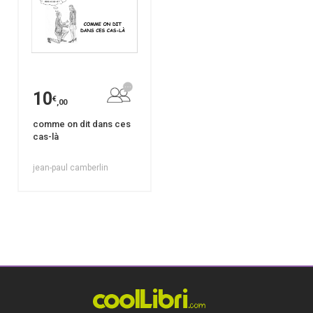
10
€
,00
comme on dit dans ces
cas-là
jean-paul camberlin