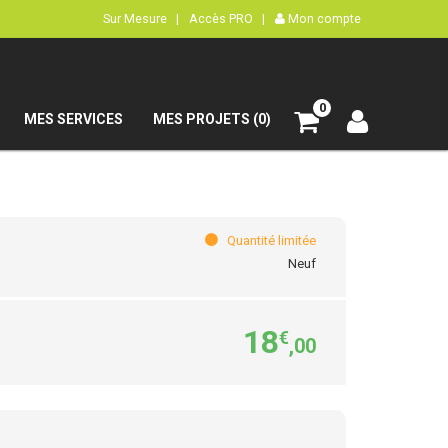
Sur Mesure |
Accès PRO |
Mon compte
0
MES SERVICES
MES PROJETS (0)
Quantité limitée
Neuf
18
€
,00