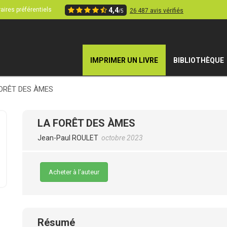
aires préférentiels
4,4
26 487 avis vérifiés
/5
IMPRIMER UN LIVRE
BIBLIOTHÈQUE
ORÊT DES ÀMES
LA FORÊT DES ÀMES
Jean-Paul ROULET
octobre 2023
Acheter à l’auteur
Résumé