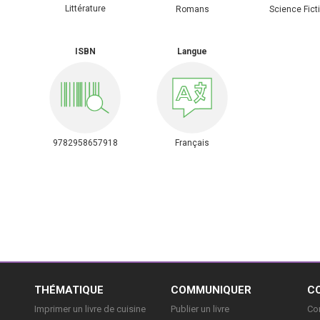
Littérature
Romans
Science Fict
ISBN
Langue
9782958657918
Français
E
THÉMATIQUE
COMMUNIQUER
C
Imprimer un livre de cuisine
Publier un livre
Con