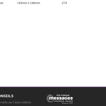
ion
160mm x 240mm
274
ONSEILS
seils sur l’auto-édition