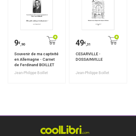
9
49
€
€
,90
,31
Souvenir de ma captivité
CESARVILLE -
en Allemagne - Carnet
DOSSAINVILLE
de Ferdinand BOILLET
Jean-Philippe Boillet
Jean-Philippe Boillet