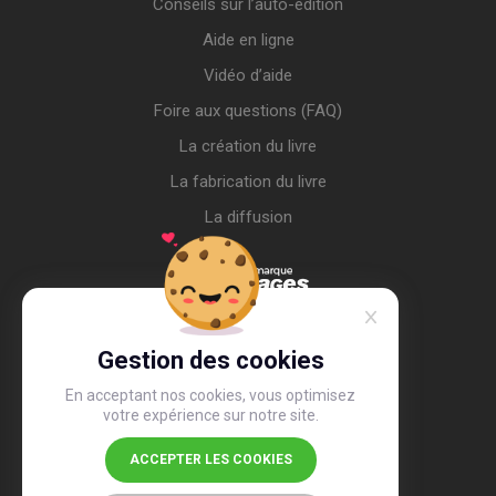
Conseils sur l’auto-édition
Aide en ligne
Vidéo d’aide
Foire aux questions (FAQ)
La création du livre
La fabrication du livre
La diffusion
Gestion des cookies
En acceptant nos cookies, vous optimisez
votre expérience sur notre site.
ACCEPTER LES COOKIES
4,4
/5
26 516 avis