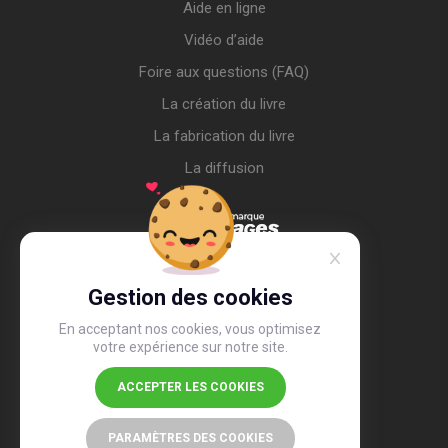
Aide en ligne
Vidéo d’aide
Foire aux questions (FAQ)
La création du livre
La fabrication du livre
La diffusion
Gestion des cookies
En acceptant nos cookies, vous optimisez
votre expérience sur notre site.
ACCEPTER LES COOKIES
4,4
/5
26 507 avis
PARAMÈTRES DES COOKIES