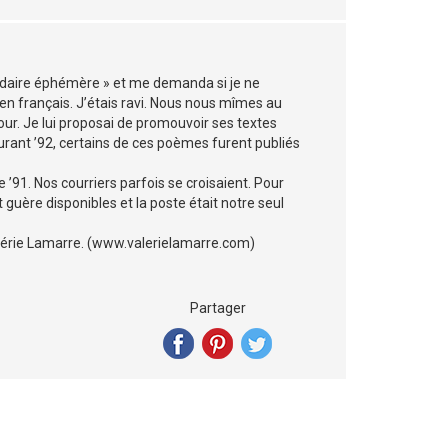
endaire éphémère » et me demanda si je ne
 en français. J’étais ravi. Nous nous mîmes au
jour. Je lui proposai de promouvoir ses textes
rant ’92, certains de ces poèmes furent publiés
 ’91. Nos courriers parfois se croisaient. Pour
t guère disponibles et la poste était notre seul
alérie Lamarre. (www.valerielamarre.com)
Partager