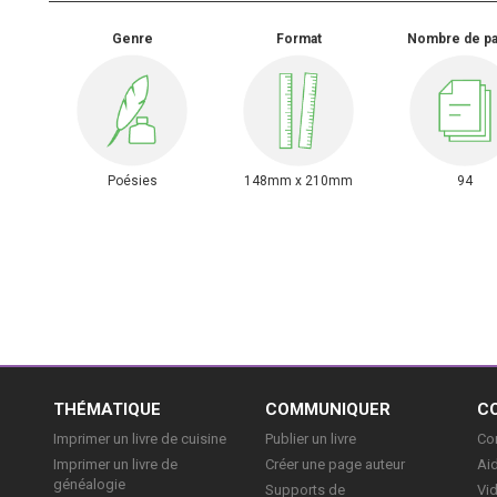
Genre
Format
Nombre de p
Poésies
148mm x 210mm
94
E
THÉMATIQUE
COMMUNIQUER
C
Imprimer un livre de cuisine
Publier un livre
Con
Imprimer un livre de
Créer une page auteur
Aid
généalogie
Supports de
Vi