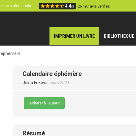
aires préférentiels
4,4
26 497 avis vérifiés
/5
IMPRIMER UN LIVRE
BIBLIOTHÈQUE
e éphémère
Calendaire éphémère
Jirina Fukova
mars 2021
Acheter à l’auteur
Résumé