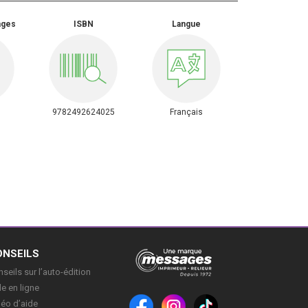
ages
ISBN
Langue
9782492624025
Français
ONSEILS
seils sur l’auto-édition
e en ligne
déo d’aide