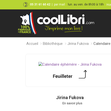
05 31 61 60 42
|
par mail
lun. au ven. de 8h30 à 18h
Hor
Accueil
Bibliothèque
Jirina Fukova
Calendair
Jirina Fukova
En savoir plus