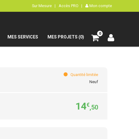
Sur Mesure |
Accès PRO |
Mon compte
0
MES SERVICES
MES PROJETS (0)
Quantité limitée
Neuf
14
€
,50