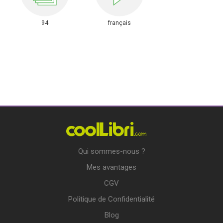
94
français
Qui sommes-nous ?
Mes avantages
CGV
Politique de Confidentialité
Blog