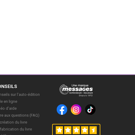
ONSEILS
seils sur l’auto-édition
e en ligne
déo d’aide
re aux questions (FAQ)
création du livre
fabrication du livre