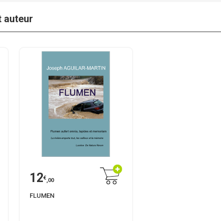
t auteur
12
€
,00
FLUMEN