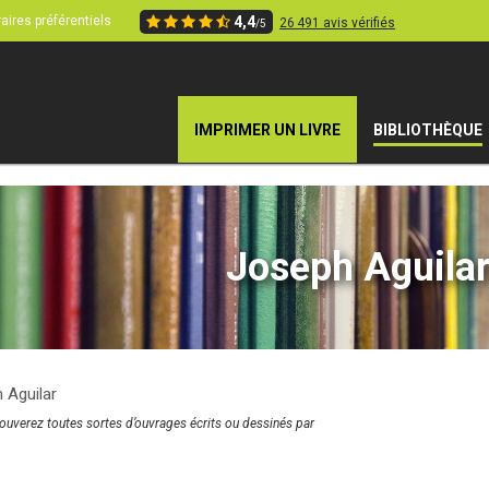
aires préférentiels
4,4
26 491 avis vérifiés
/5
IMPRIMER UN LIVRE
BIBLIOTHÈQUE
Joseph Aguila
 Aguilar
rouverez toutes sortes d’ouvrages écrits ou dessinés par