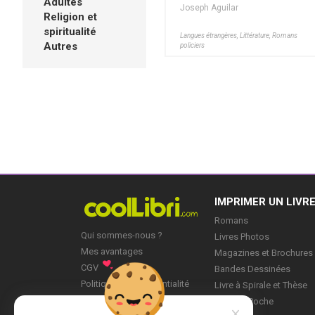
Adultes
Joseph Aguilar
Religion et
spiritualité
Langues étrangères, Littérature, Romans
Autres
policiers
IMPRIMER UN LIVR
Romans
Qui sommes-nous ?
Livres Photos
Mes avantages
Magazines et Brochures
CGV
Bandes Dessinées
Politique de Confidentialité
Livre à Spirale et Thèse
Blog
Livre de Poche