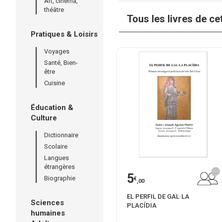
Art, cinéma,
théâtre
Tous les livres de ce
Pratiques & Loisirs
Voyages
Santé, Bien-
être
Cuisine
Éducation &
Culture
Dictionnaire
Scolaire
Langues
étrangères
5
Biographie
€
,00
EL PERFIL DE GAL·LA
Sciences
PLACÍDIA
humaines