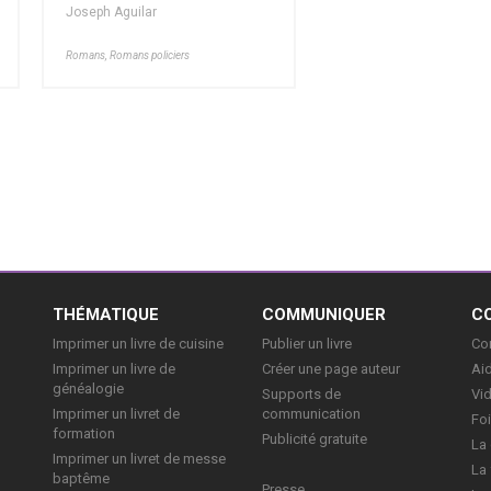
Joseph Aguilar
Romans, Romans policiers
E
THÉMATIQUE
COMMUNIQUER
C
Imprimer un livre de cuisine
Publier un livre
Con
Imprimer un livre de
Créer une page auteur
Aid
généalogie
Supports de
Vi
Imprimer un livret de
communication
Foi
formation
Publicité gratuite
La 
Imprimer un livret de messe
La 
baptême
Presse