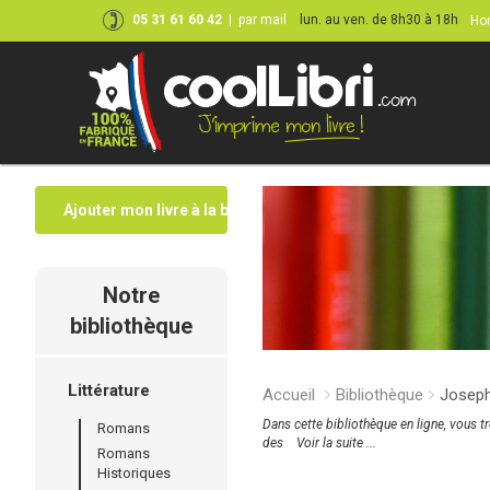
05 31 61 60 42
|
par mail
lun. au ven. de 8h30 à 18h
Hor
Ajouter mon livre à la bibliothèque
Notre
bibliothèque
Littérature
Accueil
Bibliothèque
Joseph
Dans cette bibliothèque en ligne, vous t
Romans
des
Voir la suite ...
Romans
Historiques