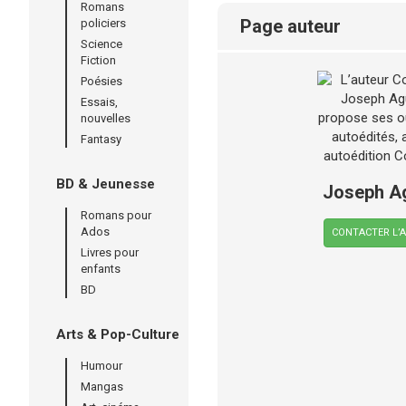
Romans
page auteur
policiers
Science
Fiction
Poésies
Essais,
nouvelles
Fantasy
BD & Jeunesse
Joseph Ag
Romans pour
Ados
CONTACTER L’
Livres pour
enfants
BD
Arts & Pop-Culture
Humour
Mangas