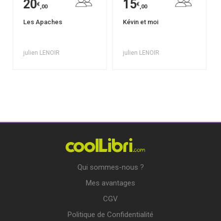
20
15
€
€
,00
,00
Les Apaches
Kévin et moi
julien LENOIR
julien LENOIR
Qui sommes-nous ?
Mes avantages
CGV
Politique de Confidentialité