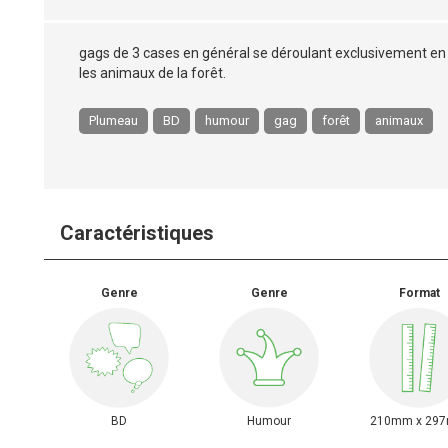
gags de 3 cases en général se déroulant exclusivement en
les animaux de la forêt.
Plumeau
BD
humour
gag
forêt
animaux
Caractéristiques
Genre
Genre
Format
BD
Humour
210mm x 29