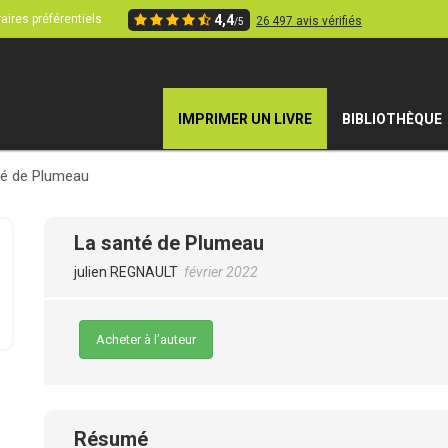
aires préférentiels
4,4
26 497 avis vérifiés
/5
IMPRIMER UN LIVRE
BIBLIOTHÈQUE
té de Plumeau
La santé de Plumeau
julien REGNAULT
février 2022
Acheter à l’auteur
Résumé