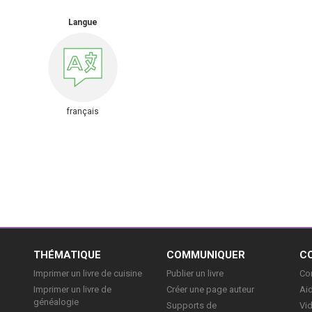
Langue
français
E
THÉMATIQUE
COMMUNIQUER
C
Imprimer un livre de cuisine
Publier un livre
Con
Imprimer un livre de
Créer une page auteur
Aid
généalogie
Supports de
Vi