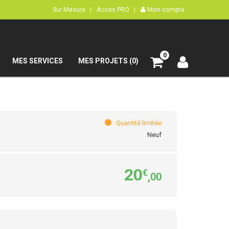
Sur Mesure |
Accès PRO |
Mon compte
0
MES SERVICES
MES PROJETS (0)
Quantité limitée
Neuf
20
€
,00