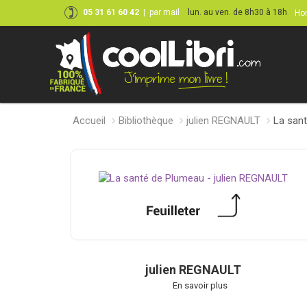
05 31 61 60 42
|
par mail
lun. au ven. de 8h30 à 18h
Hor
Accueil
Bibliothèque
julien REGNAULT
La san
julien REGNAULT
En savoir plus