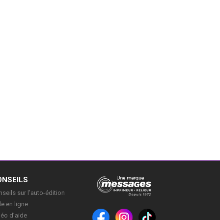
ONSEILS
seils sur l’auto-édition
e en ligne
déo d’aide