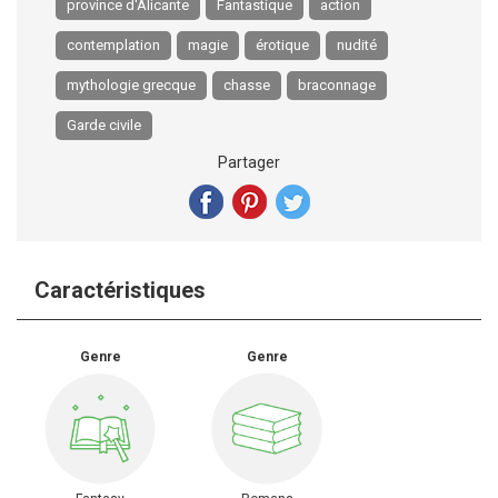
province d'Alicante
Fantastique
action
contemplation
magie
érotique
nudité
mythologie grecque
chasse
braconnage
Garde civile
Partager
Caractéristiques
Genre
Genre