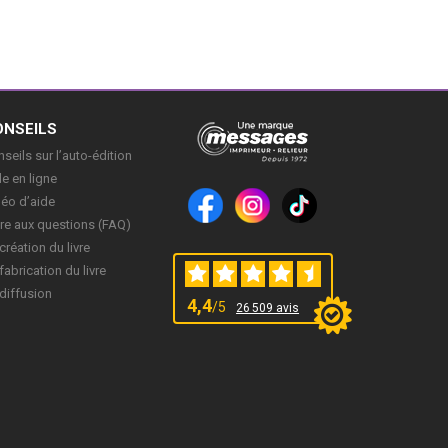
ONSEILS
seils sur l’auto-édition
e en ligne
déo d’aide
re aux questions (FAQ)
création du livre
fabrication du livre
diffusion
4,4
/5
26 509 avis