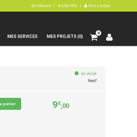
Sur Mesure |
Accès PRO |
Mon compte
0
MES SERVICES
MES PROJETS (0)
En stock
Neuf
9
€
au panier
,00