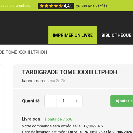
aires préférentiels
4,4
26 509 avis vérifiés
/5
IMPRIMER UN LIVRE
BIBLIOTHÈQUE
DE TOME XXXIII LTPHDH
TARDIGRADE TOME XXXIII LTPHDH
karine marco
mai 2025
Quantité
-
+
Ajouter 
Livraison
à partir de 7,50€
Votre commande sera expédiée le : 17/08/2026
Date de livraison estimée :
Entre le 19/08/2026 et le 20/08/2026