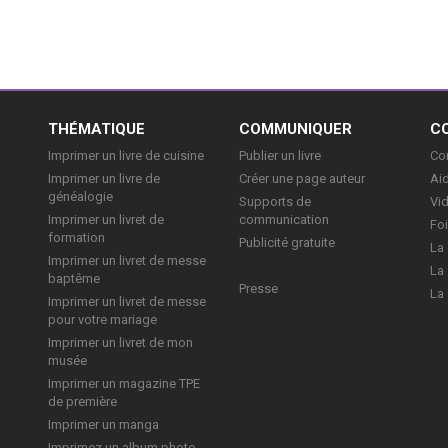
E
THÉMATIQUE
COMMUNIQUER
C
Imprimer un livre de cuisine
Publier un livre
Con
Imprimer un livre de
Créer une page auteur
Aid
généalogie
Supports de
Vi
Imprimer un livret de
communication
Foi
formation
Publicité gratuite
La 
Imprimer un livret de messe
La 
baptême
Presse
La 
Imprimer un livret de messe
pour votre mariage
Imprimer un livret de mon
musée
Imprimer un magazine TPE
de première
Imprimer un manga
Imprimez un album photo