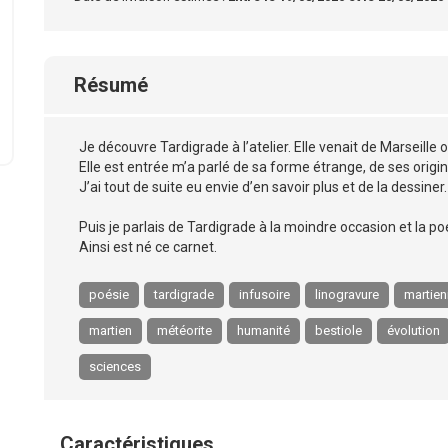
Résumé
Je découvre Tardigrade à l’atelier. Elle venait de Marseille où
Elle est entrée m’a parlé de sa forme étrange, de ses origin
J’ai tout de suite eu envie d’en savoir plus et de la dessiner.
Puis je parlais de Tardigrade à la moindre occasion et la poési
Ainsi est né ce carnet.
poésie
tardigrade
infusoire
linogravure
martie
martien
météorite
humanité
bestiole
évolution
sciences
Caractéristiques