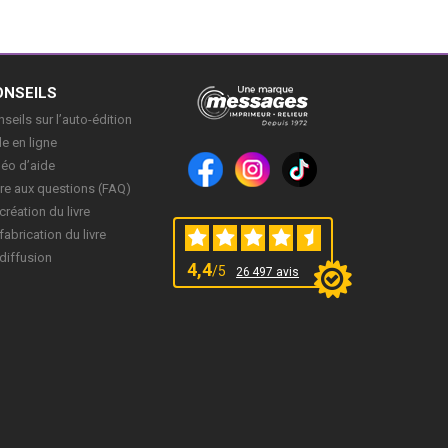
ONSEILS
seils sur l’auto-édition
e en ligne
déo d’aide
re aux questions (FAQ)
création du livre
fabrication du livre
diffusion
4,4
/5
26 497 avis