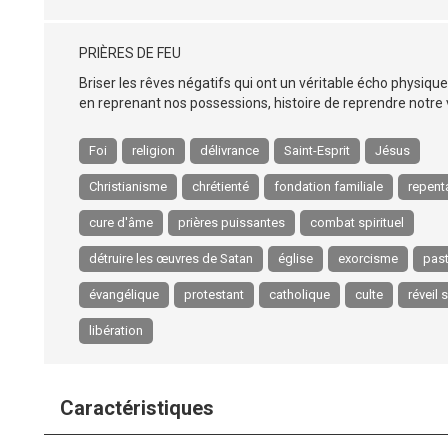
PRIÈRES DE FEU
Briser les rêves négatifs qui ont un véritable écho physique 
en reprenant nos possessions, histoire de reprendre notre 
Foi
religion
délivrance
Saint-Esprit
Jésus
Christianisme
chrétienté
fondation familiale
repent
cure d'âme
prières puissantes
combat spirituel
détruire les œuvres de Satan
église
exorcisme
pas
évangélique
protestant
catholique
culte
réveil s
libération
Caractéristiques