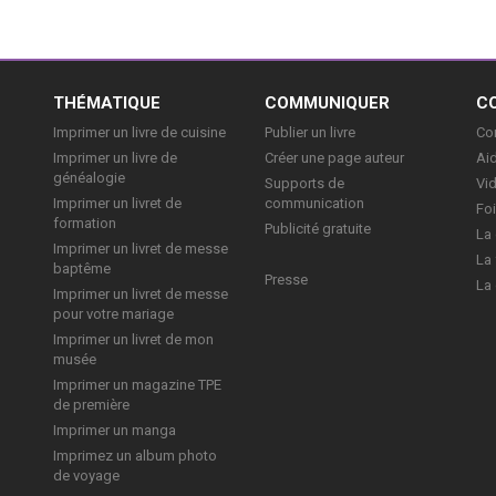
E
THÉMATIQUE
COMMUNIQUER
C
Imprimer un livre de cuisine
Publier un livre
Con
Imprimer un livre de
Créer une page auteur
Aid
généalogie
Supports de
Vi
Imprimer un livret de
communication
Foi
formation
Publicité gratuite
La 
Imprimer un livret de messe
La 
baptême
Presse
La 
Imprimer un livret de messe
pour votre mariage
Imprimer un livret de mon
musée
Imprimer un magazine TPE
de première
Imprimer un manga
Imprimez un album photo
de voyage