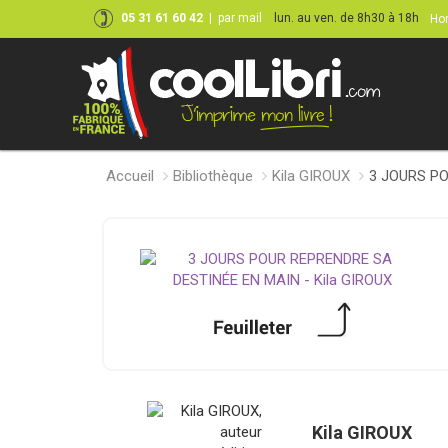
05 31 61 60 42
|
par mail
lun. au ven. de 8h30 à 18h
Hor
Accueil
Bibliothèque
Kila GIROUX
3 JOURS P
Kila GIROUX