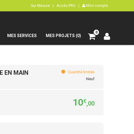
Sur Mesure |
Accès PRO |
Mon compte
0
MES SERVICES
MES PROJETS (0)
E EN MAIN
Quantité limitée
Neuf
10
€
,00