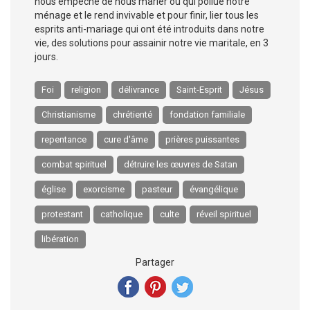
nous empêche de nous marier ou qui pollue notre
ménage et le rend invivable et pour finir, lier tous les
esprits anti-mariage qui ont été introduits dans notre
vie, des solutions pour assainir notre vie maritale, en 3
jours.
Foi
religion
délivrance
Saint-Esprit
Jésus
Christianisme
chrétienté
fondation familiale
repentance
cure d'âme
prières puissantes
combat spirituel
détruire les œuvres de Satan
église
exorcisme
pasteur
évangélique
protestant
catholique
culte
réveil spirituel
libération
Partager