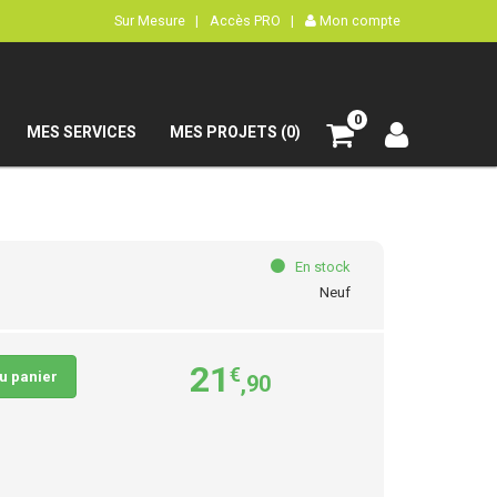
Sur Mesure |
Accès PRO |
Mon compte
0
MES SERVICES
MES PROJETS (0)
En stock
Neuf
21
€
au panier
,90