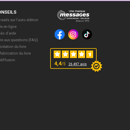
ONSEILS
seils sur l’auto-édition
e en ligne
déo d’aide
re aux questions (FAQ)
création du livre
fabrication du livre
diffusion
4,4
/5
26 497 avis