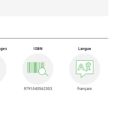
ages
ISBN
Langue
9791043562303
français