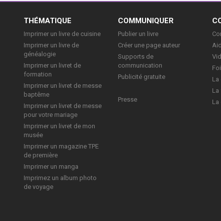
E
THÉMATIQUE
COMMUNIQUER
C
Imprimer un livre de cuisine
Publier un livre
Con
Imprimer un livre de
Créer une page auteur
Aid
généalogie
Supports de
Vi
Imprimer un livret de
communication
Foi
formation
Publicité gratuite
La 
Imprimer un livret de messe
La 
baptême
Presse
La 
Imprimer un livret de messe
pour votre mariage
Imprimer un livret de mon
musée
Imprimer un magazine TPE
de première
Imprimer un manga
Imprimez un album photo
de voyage