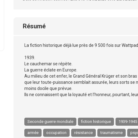
Résumé
La fiction historique déjà lue près de 9 500 fois sur Wattpad
1939.
Le cauchemar se répète.
La guerre éclate en Europe.
Au milieu de cet enfer, le Grand Général Krüger et son bras 
que leur toute-puissance semblait assurée, leurs sorts se 
moins docile que prévue.
Ils ne connaissent que la loyauté et l’honneur, pourtant, le
Seconde guerre mondiale
fiction historique
1939-1945
armée
occupation
résistance
traumatisme
psy