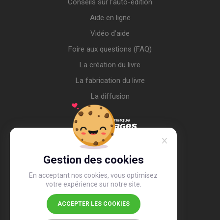
Conseils sur l’auto-édition
Aide en ligne
Vidéo d’aide
Foire aux questions (FAQ)
La création du livre
La fabrication du livre
La diffusion
Gestion des cookies
En acceptant nos cookies, vous optimisez
votre expérience sur notre site.
ACCEPTER LES COOKIES
4,4
/5
26 490 avis