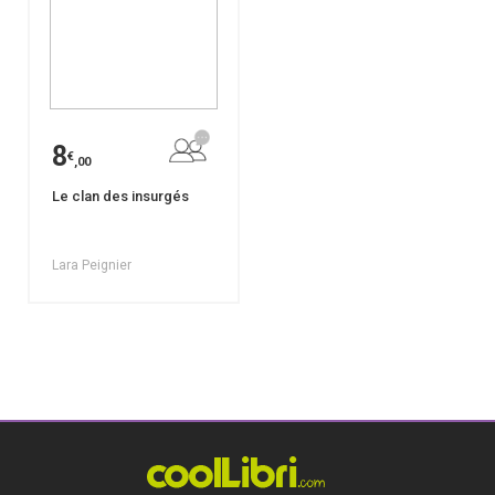
8
€
,00
Le clan des insurgés
Lara Peignier