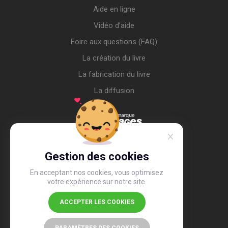
Aide en ligne
Vidéo d’aide
Foire aux questions (FAQ)
La création du livre
La fabrication du livre
La diffusion
Gestion des cookies
En acceptant nos cookies, vous optimisez
votre expérience sur notre site.
ACCEPTER LES COOKIES
4,4
/5
26 491 avis