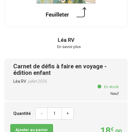
Léa RV
En savoir plus
Carnet de défis à faire en voyage -
édition enfant
Léa RV
juillet 2026
En stock
Neuf
Quantité
-
+
18
€
Ajouter au panier
,00