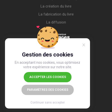
La création du livre
La fabrication du livre
La diffusion
Gestion des cookies
En acceptant nos cookies, vous optimisez
votre expérience sur notre site.
ACCEPTER LES COOKIES
4,4
/5
26 516 avis
PARAMÈTRES DES COOKIES
Continuer sans accepter