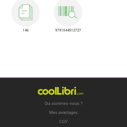
146
9791044512727
Qui sommes-nous ?
Mes avantages
CGV