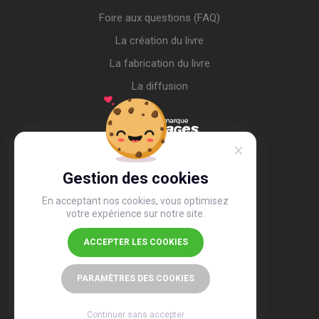
Foire aux questions (FAQ)
La création du livre
La fabrication du livre
La diffusion
Gestion des cookies
En acceptant nos cookies, vous optimisez
votre expérience sur notre site.
ACCEPTER LES COOKIES
4,4
/5
26 490 avis
PARAMÈTRES DES COOKIES
Continuer sans accepter