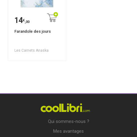
14
€
,00
Farandole des jours
Les Carnets Anaska
Qui sommes-nous ?
Mes avantages