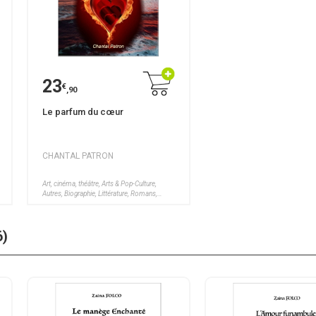
23
€
,90
Le parfum du cœur
CHANTAL PATRON
Art, cinéma, théâtre, Arts & Pop-Culture,
Autres, Biographie, Littérature, Romans,
Santé, Bien-être, Voyages
6)