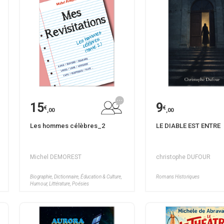
15
9
€
€
,00
,00
Les hommes célèbres_2
LE DIABLE EST ENTRE
Michel DEMOREST
christophe DUFOUR
Biographie, Dictionnaire, Éducation & Culture,
Romans Historiques
Humour, Littérature, Poésies