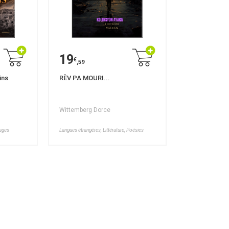
19
€
,59
ins
RÈV PA MOURI...
Wittemberg Dorce
yages
Langues étrangères, Littérature, Poésies