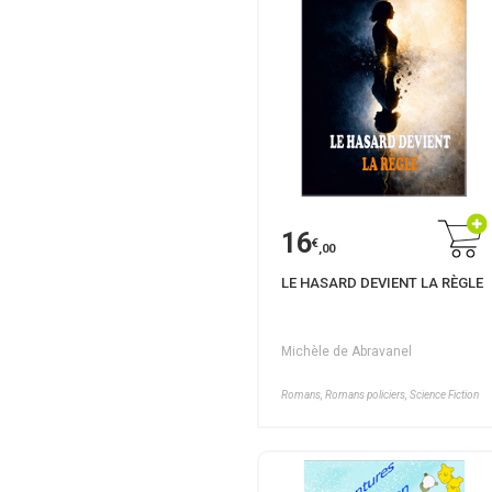
16
€
,00
LE HASARD DEVIENT LA RÈGLE
Michèle de Abravanel
Romans, Romans policiers, Science Fiction