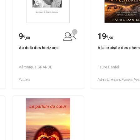
9
19
€
€
,00
,90
Au delà des horizons
A la croisée des chem
Véronique GRANDE
Faure Daniel
Romans
Autres, Littérature, Romans, Vo