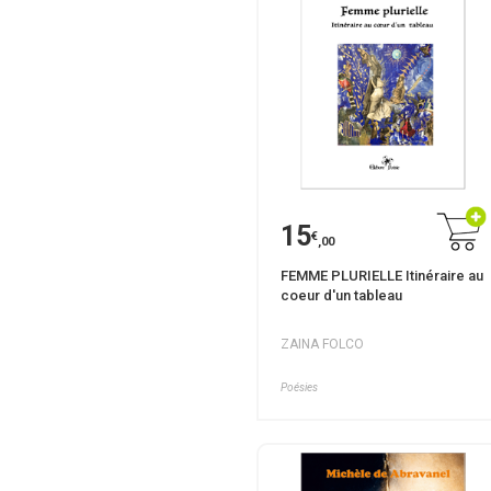
15
€
,00
FEMME PLURIELLE Itinéraire au
coeur d'un tableau
ZAINA FOLCO
Poésies