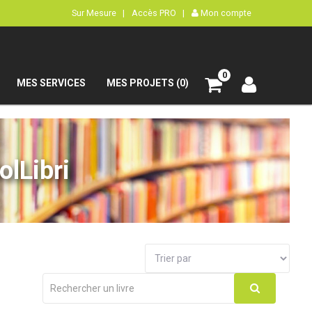
Sur Mesure |
Accès PRO |
Mon compte
0
MES SERVICES
MES PROJETS (0)
olLibri