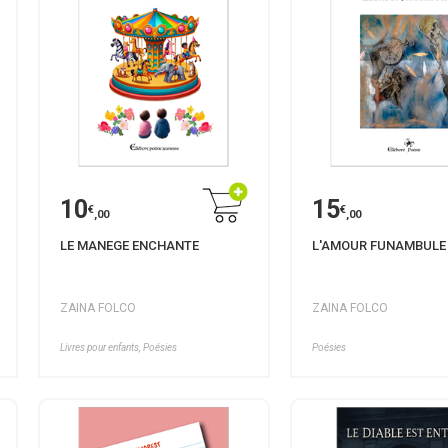
10
15
€
€
,00
,00
LE MANEGE ENCHANTE
L'AMOUR FUNAMBULE
ZAINA FOLCO
ZAINA FOLCO
Livres pour enfants, Poésies
Poésies