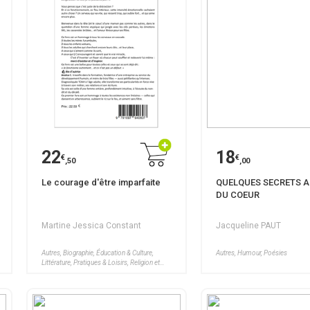
22
18
€
€
,50
,00
Le courage d'être imparfaite
QUELQUES SECRETS A
DU COEUR
Martine Jessica Constant
Jacqueline PAUT
Autres, Biographie, Éducation & Culture,
Autres, Humour, Poésies
Littérature, Pratiques & Loisirs, Religion et
spiritualité, Romans, Santé, Bien-être,
Sciences humaines, Voyages