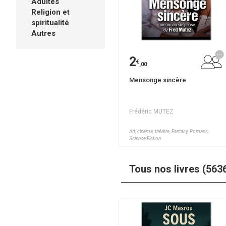
Adultes
Religion et
spiritualité
Autres
2
€
,00
Mensonge sincère
Frédéric MUTEZ
Art, cinéma, théâtre, Fantasy, Romans,
Science Fiction
Tous nos livres (563