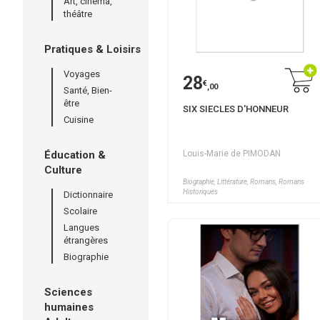
Art, cinéma,
théâtre
Pratiques & Loisirs
Voyages
28
€
,00
Santé, Bien-
être
SIX SIECLES D'HONNEUR
Cuisine
Éducation &
Louis-Marie de PIMODAN
Culture
Biographie, Littérature, Romans, Romans
Historiques
Dictionnaire
Scolaire
Langues
étrangères
Biographie
Sciences
humaines