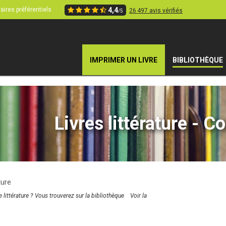
aires préférentiels
4,4
26 497 avis vérifiés
/5
IMPRIMER UN LIVRE
BIBLIOTHÈQUE
Livres littérature - Co
ture
littérature ? Vous trouverez sur la bibliothèque
Voir la