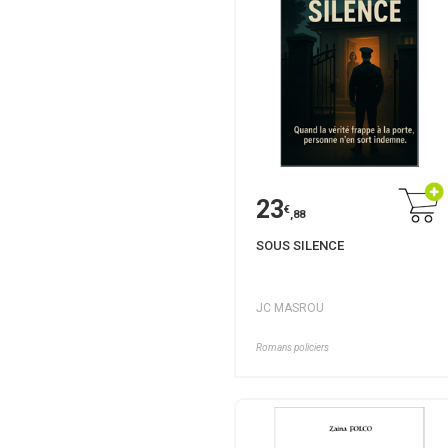
23
€
,88
SOUS SILENCE
JC MASROU
Romans policiers