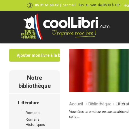
05 31 61 60 42
|
par mail
lun. au ven. de 8h30 à 18h
Hor
Ajouter mon livre à la bibliothèque
Notre
bibliothèque
Littérature
Accueil
Bibliothèque
Littéra
Vous êtes un amateur ou une amatrice de 
Romans
suite ...
Romans
Historiques