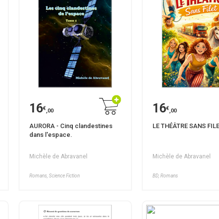
16
16
€
€
,00
,00
AURORA - Cinq clandestines
LE THÉÂTRE SANS FIL
dans l'espace.
Michèle de Abravanel
Michèle de Abravanel
Romans, Science Fiction
BD, Romans