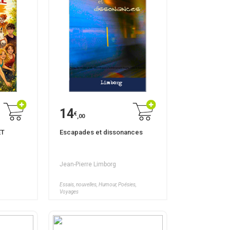
14
€
,00
ET
Escapades et dissonances
Jean-Pierre Limborg
Essais, nouvelles, Humour, Poésies,
Voyages