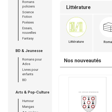
Romans
Littérature
policiers
Science
Fiction
Poésies
Essais,
nouvelles
Fantasy
Littérature
Roma
BD & Jeunesse
Romans pour
Nos nouveautés
Ados
Livres pour
enfants
BD
Arts & Pop-Culture
Humour
Mangas