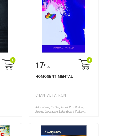
17
€
,00
HOMOSENTIMENTAL
CHANTAL PATRON
Art, cinéma, théâtre, Arts & Pop-Culture,
Autres, Biographie, Éducation & Culture,
Littérature, Romans, Santé, Bien-être