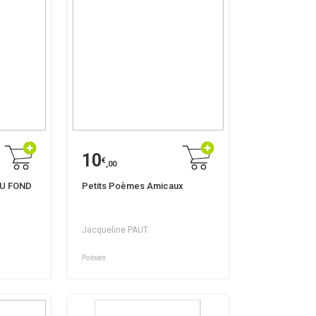
10
€
,00
U FOND
Petits Poèmes Amicaux
Jacqueline PAUT
Poésies