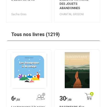
DES JOUETS
ABANDONNES
Sacha Gras
CHANTAL GRISONI
Tous nos livres (1219)
6
30
€
€
,50
,00