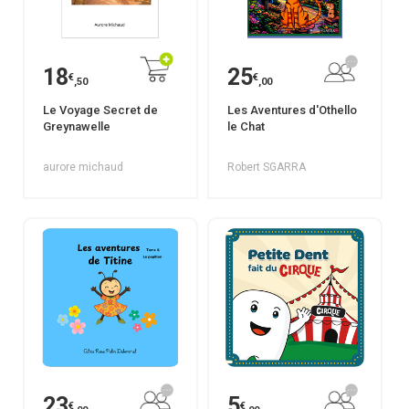
18
25
€
€
,50
,00
Le Voyage Secret de
Les Aventures d'Othello
Greynawelle
le Chat
aurore michaud
Robert SGARRA
23
5
€
€