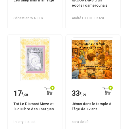
Les tangrams à la neige
RACONTARS d'un
écolier camerounais
Sébastien WALTER
André OTTOU EKANI
17
33
€
€
,00
,99
Tot Le Diamant Move et
Jésus dans le temple à
l'Equilibre des Energies
l'âge de 12 ans
thierry doucet
sara delbé