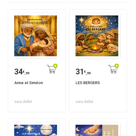
34
31
€
€
,99
,99
Anne et Siméon
LES BERGERS
sara delbé
sara delbé