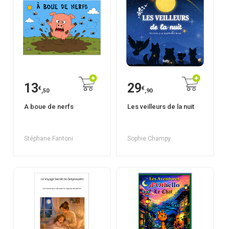
13
29
€
€
,50
,90
A boue de nerfs
Les veilleurs de la nuit
Stéphane Fantoni
Sophie Champy