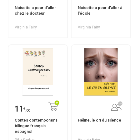
Noisette a peur d'aller
Noisette a peur d'aller à
chez le docteur
l'école
Virginia Fairy
Virginia Fairy
11
€
,00
Contes contemporains
Héline, le cri du silence
bilingue français
espagnol
Nito Santos
Virginia Fairy