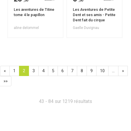
,00
,00
Les aventures de Titine
Les Aventures de Petite
tome 4 le papillon
Dent et ses amis - Petite
Dent fait du cirque
aline delommel
Gaelle Duvignau
«
1
2
3
4
5
6
7
8
9
10
…
»
»»
43 - 84 sur 1219 résultats