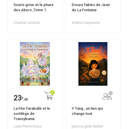
Souris grise et le phare
Douze fables de Jean
des Abers ,Tome 1
de La Fontaine
Chantal Landuré
Solène Carpentier
23
€
,00
La Fée Farabulle et le
Y Tang , un lien qui
sortilège de
change tout
Transylvanie
Jean-Pierre Rossi
patricia gillet barbet