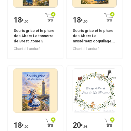
18
18
€
€
,00
,00
Souris grise et le phare
Souris grise et le phare
des Abers Le tonnerre
des Abers Le
de Brest , tome 3
mystérieux coquillage,
tome 2
Chantal Landuré
Chantal Landuré
18
20
€
€
,00
,96