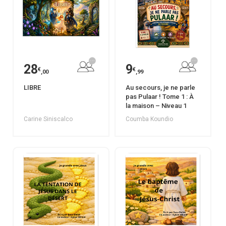
28
9
€
€
,00
,99
LIBRE
Au secours, je ne parle
pas Pulaar ! Tome 1 : À
la maison – Niveau 1
Carine Siniscalco
Coumba Koundio