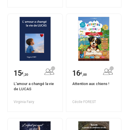
15
16
€
€
,20
,00
L'amour a changé la vie
Attention aux chiens !
de LUCAS
Virginia Fairy
Cécile FOREST