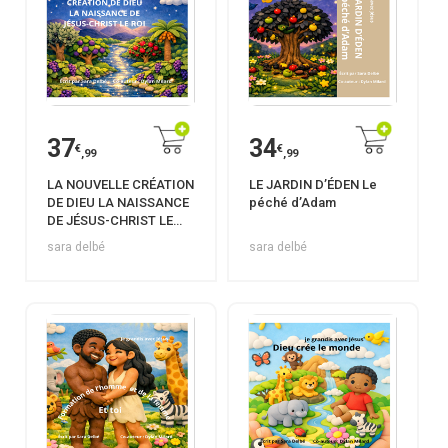
37
34
€
€
,99
,99
LA NOUVELLE CRÉATION
LE JARDIN D’ÉDEN Le
DE DIEU LA NAISSANCE
péché d’Adam
DE JÉSUS-CHRIST LE
ROI
sara delbé
sara delbé