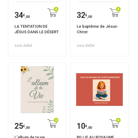
34
32
€
€
,00
,00
LA TENTATION DE
Le baptême de Jésus-
JÉSUS DANS LE DÉSERT
Christ
sara delbé
sara delbé
25
10
€
€
,00
,00
L'album de ta vie
BILLIE AU ROYAUME