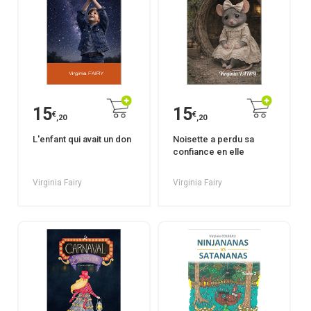
15
15
€
€
,20
,20
L'enfant qui avait un don
Noisette a perdu sa
confiance en elle
Virginia Fairy
Virginia Fairy