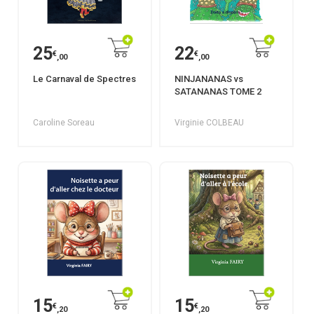
25
22
€
€
,00
,00
Le Carnaval de Spectres
NINJANANAS vs
SATANANAS TOME 2
Caroline Soreau
Virginie COLBEAU
15
15
€
€
,20
,20