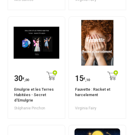
30
15
€
€
,00
,10
Emulgrie et les Terres
Fauvette : Racket et
Habitées - Secret
harcelement
d'Emulgrie
Stéphanie Pinchon
Virginia Fairy