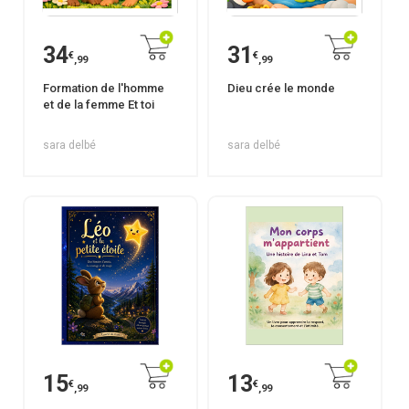
34
31
€
€
,99
,99
Formation de l'homme
Dieu crée le monde
et de la femme Et toi
sara delbé
sara delbé
15
13
€
€
,99
,99