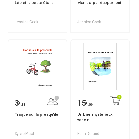
Léo et la petite étoile
Mon corps m’appartient
Jessica Cook
Jessica Cook
3
15
€
€
,33
,00
Traque sur la presqu'île
Un bien mystérieux
vaccin
Sylvie Picot
Edith Durand