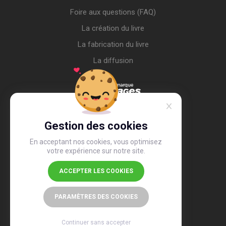
Foire aux questions (FAQ)
La création du livre
La fabrication du livre
La diffusion
Gestion des cookies
En acceptant nos cookies, vous optimisez
votre expérience sur notre site.
ACCEPTER LES COOKIES
4,4
/5
26 497 avis
PARAMÈTRES DES COOKIES
Continuer sans accepter