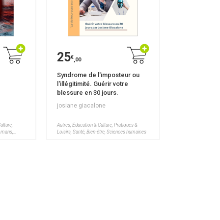
25
€
,00
Syndrome de l'imposteur ou
l'illégitimité. Guérir votre
blessure en 30 jours.
josiane giacalone
ulture,
Autres, Éducation & Culture, Pratiques &
Romans,
Loisirs, Santé, Bien-être, Sciences humaines