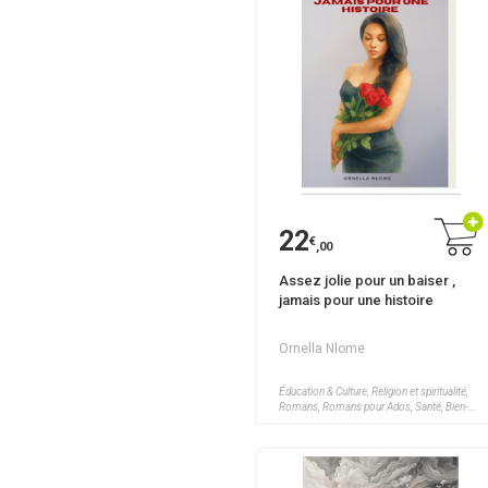
22
€
,00
Assez jolie pour un baiser ,
jamais pour une histoire
Ornella Nlome
Éducation & Culture, Religion et spiritualité,
Romans, Romans pour Ados, Santé, Bien-
être