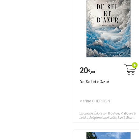
20
€
,00
De Sel et d'Azur
Marine CHERUBIN
Biographie, Éducation & Culture, Pratiques &
Loisirs, Religion et spiritualité, Santé, Bien-
être, Sciences humaines