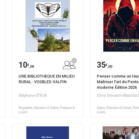
10
35
€
€
,00
,00
UNE BIBLIOTHEQUE EN MILIEU
Penser comme un Hack
RURAL : VOSBLES-VALFIN
Maîtriser l'art du Pente
moderne Édition 2026
Stéphane STECK
Chris Giovanni Mbemba
Biographie, Éducation & Culture, Pratiques &
Autres, Éducation & Culture, Prat
Loisirs
Loisirs