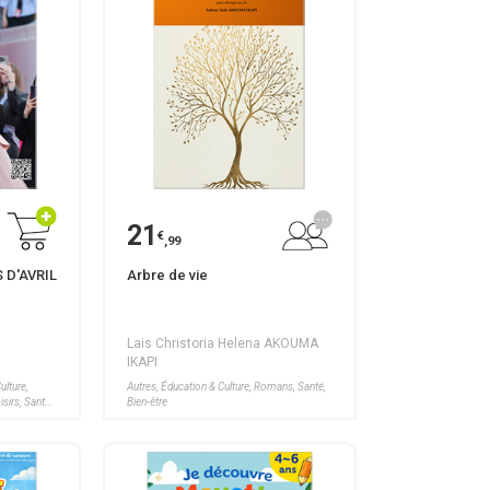
21
€
,99
 D'AVRIL
Arbre de vie
Lais Christoria Helena AKOUMA
IKAPI
ulture,
Autres, Éducation & Culture, Romans, Santé,
sirs, Santé,
Bien-être