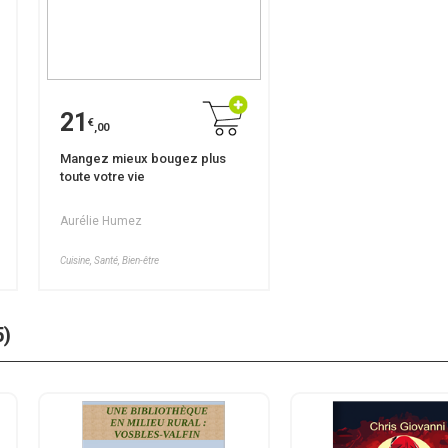
21
€
,00
Mangez mieux bougez plus
toute votre vie
Aurélie Humez
Cuisine, Santé, Bien-être
5)