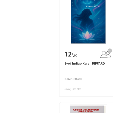
12
€
,00
Eveil Indigo Karen RIFFARD
Karen riffard
Santé, Bien-être