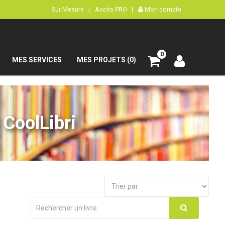
Sur Mesure |
Accès PRO |
Mon compte
0
MES SERVICES
MES PROJETS (0)
CoolLibri