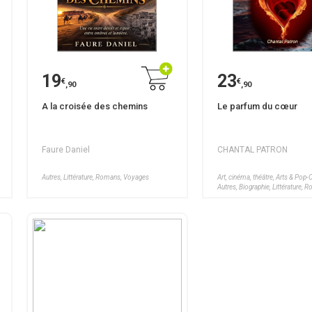
19
23
€
€
,90
,90
A la croisée des chemins
Le parfum du cœur
Faure Daniel
CHANTAL PATRON
Autres, Littérature, Romans, Voyages
Art, cinéma, théâtre, Arts & Pop-C
Autres, Biographie, Littérature, 
Santé, Bien-être, Voyages