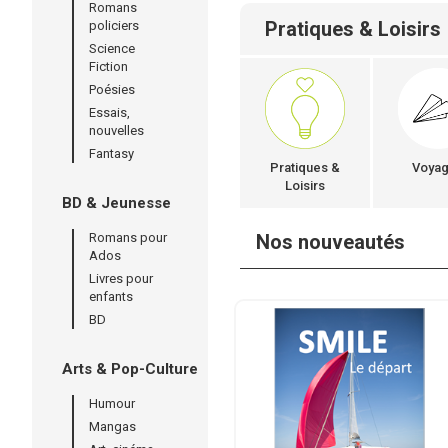
Romans
Pratiques & Loisirs
policiers
Science
Fiction
Poésies
Essais,
nouvelles
Fantasy
Pratiques &
Voya
Loisirs
BD & Jeunesse
Romans pour
Nos nouveautés
Ados
Livres pour
enfants
BD
Arts & Pop-Culture
Humour
Mangas