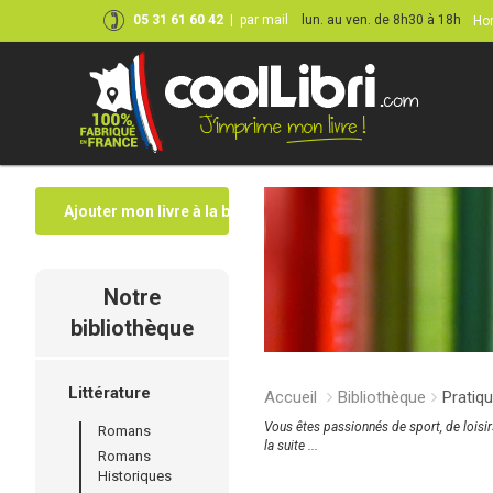
05 31 61 60 42
|
par mail
lun. au ven. de 8h30 à 18h
Hor
Ajouter mon livre à la bibliothèque
Notre
bibliothèque
Littérature
Accueil
Bibliothèque
Pratiqu
Vous êtes passionnés de sport, de loisir
Romans
la suite ...
Romans
Historiques