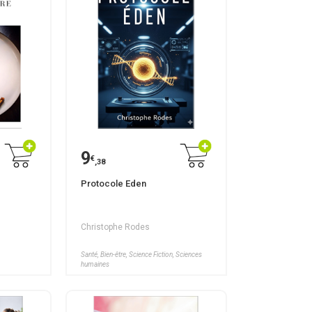
9
€
,38
Protocole Eden
Christophe Rodes
Santé, Bien-être, Science Fiction, Sciences
humaines