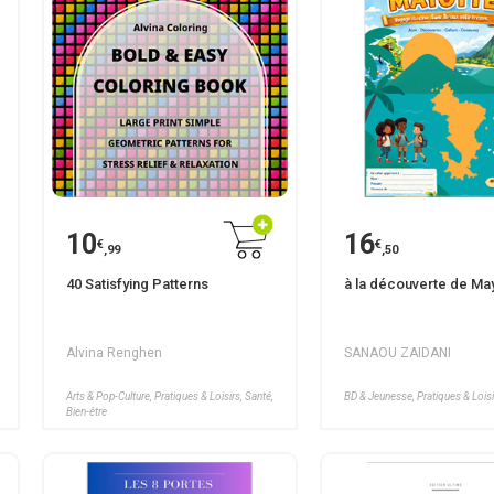
10
16
€
€
,99
,50
40 Satisfying Patterns
à la découverte de Ma
Alvina Renghen
SANAOU ZAIDANI
Arts & Pop-Culture, Pratiques & Loisirs, Santé,
BD & Jeunesse, Pratiques & Lois
Bien-être