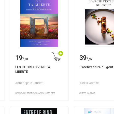
19
39
€
€
,00
,95
LES 8 PORTES VERS TA
L’architecture du goût
LIBERTÉ
Annesophie Laurent
Alexis Combe
Religion et spiritualité, Santé, Bien-être
Autres, Cuisine