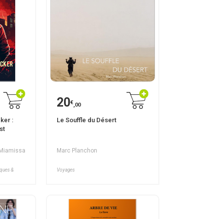
20
€
,00
er :
Le Souffle du Désert
st
 Miamissa
Marc Planchon
iques &
Voyages