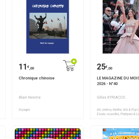
11
25
€
€
,00
,00
Chronique chinoise
LE MAGAZiNE DU MOIS
2026 - N°40
Alain Nesme
Gilles KYRIACOS
Voyages
Art, cinéma, théâtre, Arts & Pop-C
Essais, nouvelles, Pratiques & Loi
Bien-être, Voyages