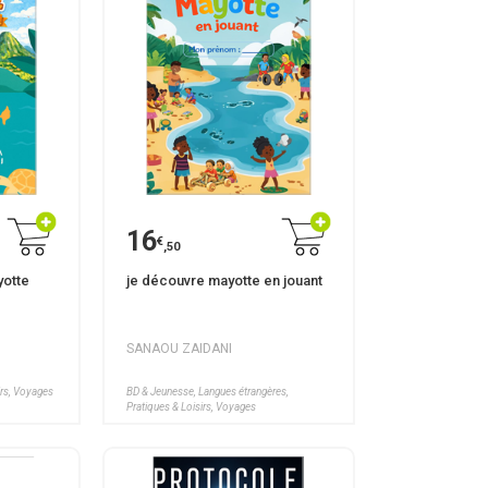
16
€
,50
yotte
je découvre mayotte en jouant
SANAOU ZAIDANI
irs, Voyages
BD & Jeunesse, Langues étrangères,
Pratiques & Loisirs, Voyages