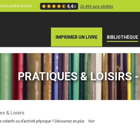
aires préférentiels
4,4
26 493 avis vérifiés
/5
IMPRIMER UN LIVRE
BIBLIOTHÈQUE
PRATIQUES & LOISIRS - 
es & Loisirs
s créatifs ou d’activité physique ? Découvrez en plus
Voir