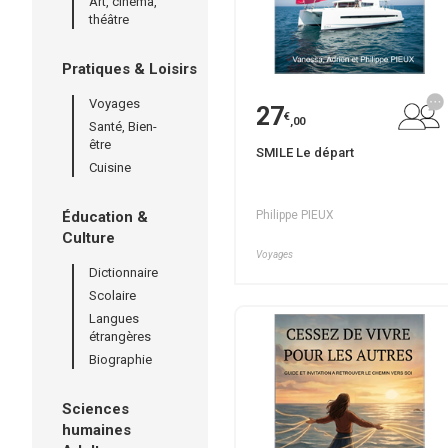
Art, cinéma,
théâtre
Pratiques & Loisirs
Voyages
27
€
,00
Santé, Bien-
être
SMILE Le départ
Cuisine
Éducation &
Philippe PIEUX
Culture
Voyages
Dictionnaire
Scolaire
Langues
étrangères
Biographie
Sciences
humaines