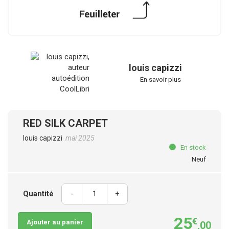
louis capizzi
En savoir plus
RED SILK CARPET
louis capizzi
mai 2025
En stock
Neuf
Quantité
-
+
25
€
Ajouter au panier
,00