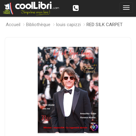
Accueil
Bibliothèque
louis capizzi
RED SILK CARPET