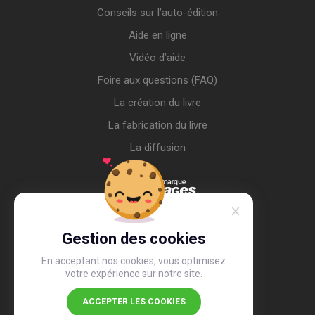
Conseils sur l’auto-édition
Aide en ligne
Vidéo d’aide
Foire aux questions (FAQ)
La création du livre
La fabrication du livre
La diffusion
Gestion des cookies
En acceptant nos cookies, vous optimisez
votre expérience sur notre site.
ACCEPTER LES COOKIES
4,4
/5
26 508 avis