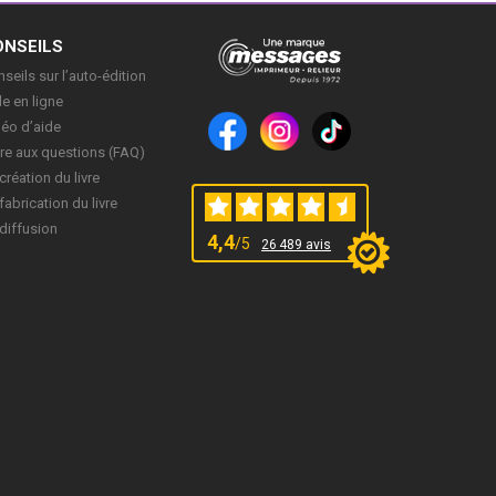
ONSEILS
seils sur l’auto-édition
e en ligne
déo d’aide
re aux questions (FAQ)
création du livre
fabrication du livre
diffusion
4,4
/5
26 489 avis