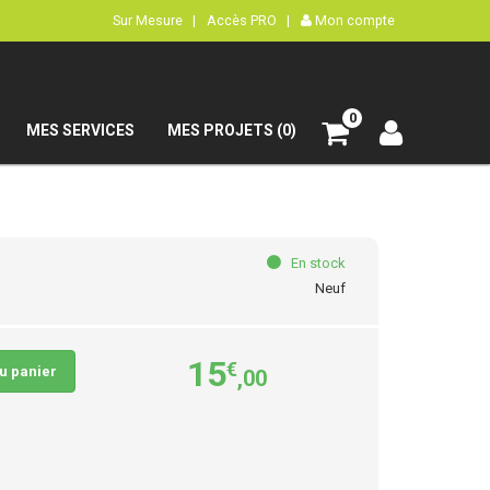
Sur Mesure |
Accès PRO |
Mon compte
0
MES SERVICES
MES PROJETS (0)
En stock
Neuf
15
€
au panier
,00