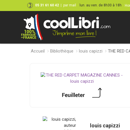
05 31 61 60 42
|
par mail
lun. au ven. de 8h30 à 18h
Hor
Accueil
Bibliothèque
louis capizzi
THE RED 
louis capizzi