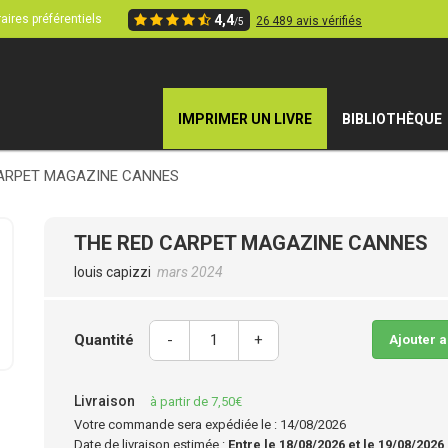
aires préférentiels
4,4
26 489 avis vérifiés
/5
IMPRIMER UN LIVRE
BIBLIOTHÈQUE
CARPET MAGAZINE CANNES
THE RED CARPET MAGAZINE CANNES
louis capizzi
mars 2024
Quantité
-
+
Ajouter 
Livraison
à partir de 7,50€
Votre commande sera expédiée le : 14/08/2026
Date de livraison estimée :
Entre le 18/08/2026 et le 19/08/2026