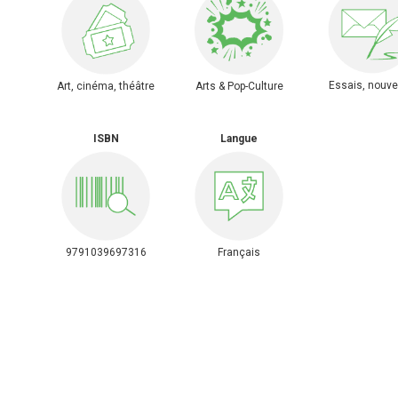
Essais, nouve
Art, cinéma, théâtre
Arts & Pop-Culture
ISBN
Langue
9791039697316
Français