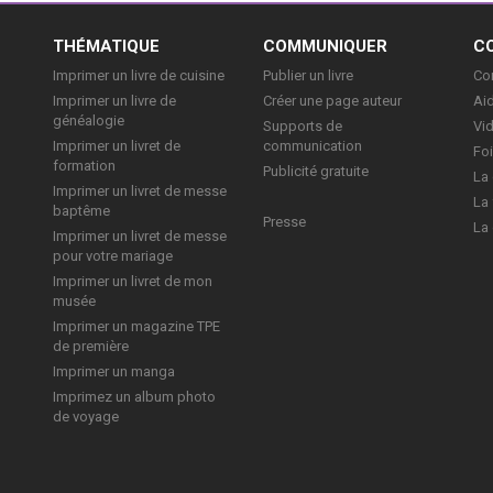
E
THÉMATIQUE
COMMUNIQUER
C
Imprimer un livre de cuisine
Publier un livre
Con
Imprimer un livre de
Créer une page auteur
Aid
généalogie
Supports de
Vi
Imprimer un livret de
communication
Foi
formation
Publicité gratuite
La 
Imprimer un livret de messe
La 
baptême
Presse
La 
Imprimer un livret de messe
pour votre mariage
Imprimer un livret de mon
musée
Imprimer un magazine TPE
de première
Imprimer un manga
Imprimez un album photo
de voyage