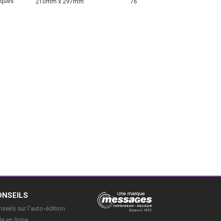
iques
210mm x 297mm
76
ONSEILS
seils sur l’auto-édition
e en ligne