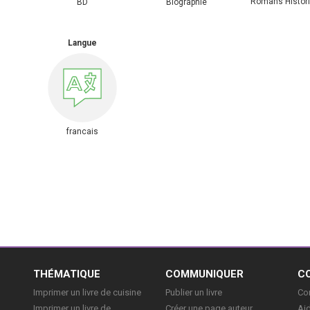
Romans Histor
BD
Biographie
Langue
francais
E
THÉMATIQUE
COMMUNIQUER
C
Imprimer un livre de cuisine
Publier un livre
Con
Imprimer un livre de
Créer une page auteur
Aid