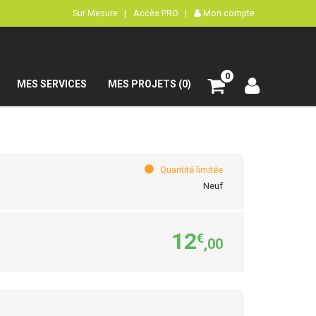
Sur Mesure |
Accès PRO |
Mon compte
0
MES SERVICES
MES PROJETS (0)
Quantité limitée
Neuf
12
€
,00