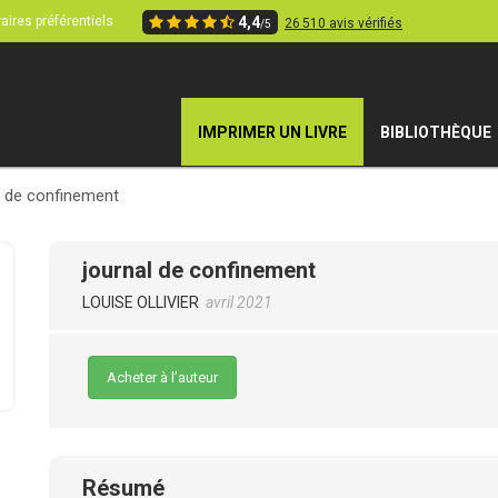
aires préférentiels
4,4
26 510 avis vérifiés
/5
IMPRIMER UN LIVRE
BIBLIOTHÈQUE
l de confinement
journal de confinement
LOUISE OLLIVIER
avril 2021
Acheter à l’auteur
Résumé