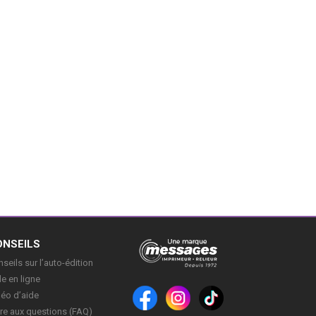
ONSEILS
seils sur l’auto-édition
e en ligne
déo d’aide
re aux questions (FAQ)