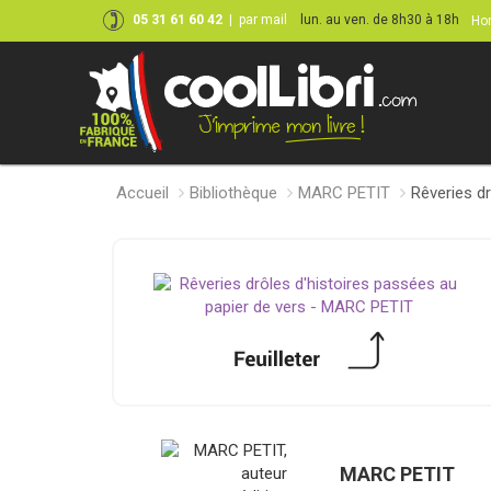
05 31 61 60 42
|
par mail
lun. au ven. de 8h30 à 18h
Hor
Accueil
Bibliothèque
MARC PETIT
Rêveries dr
MARC PETIT