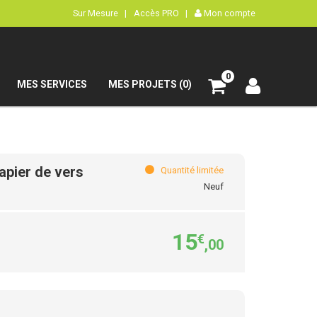
Sur Mesure |
Accès PRO |
Mon compte
0
MES SERVICES
MES PROJETS (0)
apier de vers
Quantité limitée
Neuf
15
€
,00