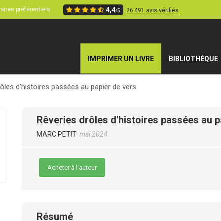
aires préférentiels
4,4
26 491 avis vérifiés
/5
IMPRIMER UN LIVRE
BIBLIOTHÈQUE
ôles d'histoires passées au papier de vers
Rêveries drôles d'histoires passées au p
MARC PETIT
mai 2024
Acheter à l’auteur
Résumé