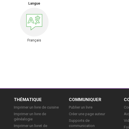
Langue
Français
E
THÉMATIQUE
COMMUNIQUER
C
Imprimer un livre de cuisine
Publier un livre
Con
Imprimer un livre de
Créer une page auteur
Aid
généalogie
Supports de
Vi
Imprimer un livret de
communication
Foi