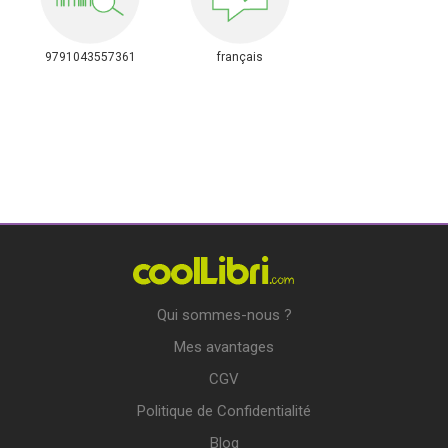
9791043557361
français
Qui sommes-nous ?
Mes avantages
CGV
Politique de Confidentialité
Blog