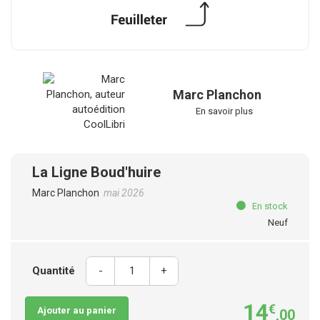
Marc Planchon
En savoir plus
La Ligne Boud'huire
Marc Planchon
mai 2026
En stock
Neuf
Quantité
-
+
14
€
Ajouter au panier
,00