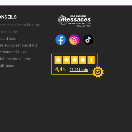
ONSEILS
seils sur l’auto-édition
e en ligne
déo d’aide
re aux questions (FAQ)
création du livre
fabrication du livre
diffusion
4,4
/5
26 491 avis