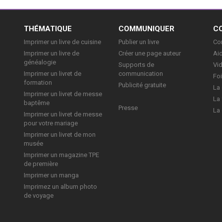
E
THÉMATIQUE
COMMUNIQUER
C
Imprimer un livre de cuisine
Publier un livre
Con
Imprimer un livre de
Créer une page auteur
Aid
généalogie
Supports de
Vi
Imprimer un livret de
communication
Foi
formation
Publicité gratuite
La 
Imprimer un livret de messe
La 
baptême
Presse
La 
Imprimer un livret de messe
pour votre mariage
Imprimer un livret de mon
musée
Imprimer un magazine TPE
de première
Imprimer un manga
Imprimez un album photo
de voyage