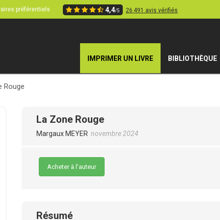
aires préférentiels
4,4
26 491 avis vérifiés
/5
IMPRIMER UN LIVRE
BIBLIOTHÈQUE
e Rouge
La Zone Rouge
Margaux MEYER
novembre 2024
Acheter à l’auteur
Résumé