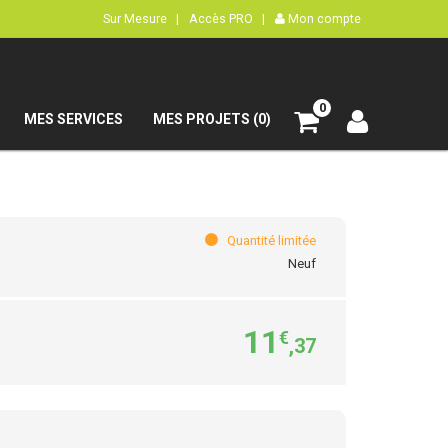
Sur Mesure |
Accès PRO |
Mon compte
0
MES SERVICES
MES PROJETS (0)
Quantité limitée
Neuf
11
€
,37