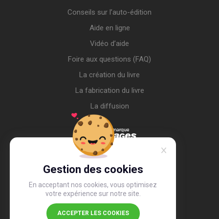
Conseils sur l’auto-édition
Aide en ligne
Vidéo d’aide
Foire aux questions (FAQ)
La création du livre
La fabrication du livre
La diffusion
Gestion des cookies
En acceptant nos cookies, vous optimisez
votre expérience sur notre site.
ACCEPTER LES COOKIES
4,4
/5