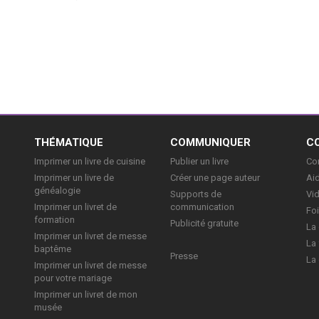
E
THÉMATIQUE
COMMUNIQUER
C
Imprimer un livre de cuisine
Publier un livre
Con
Imprimer un livre de
Créer une page auteur
Aid
généalogie
Supports de
Vi
Imprimer un livret de
communication
Foi
formation
Publicité gratuite
La 
Imprimer un livret de messe
La 
baptême
Presse
La 
Imprimer un livret de messe
pour votre mariage
Imprimer un livret de mon
musée