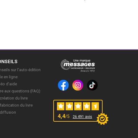
ONSEILS
seils sur l’auto-édition
e en ligne
déo d’aide
re aux questions (FAQ)
création du livre
fabrication du livre
diffusion
4,4
/5
26 491 avis