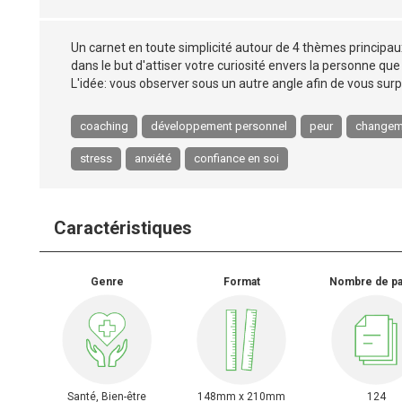
Un carnet en toute simplicité autour de 4 thèmes principaux
dans le but d'attiser votre curiosité envers la personne que
L'idée: vous observer sous un autre angle afin de vous sur
coaching
développement personnel
peur
changem
stress
anxiété
confiance en soi
Caractéristiques
Genre
Format
Nombre de p
Santé, Bien-être
148mm x 210mm
124