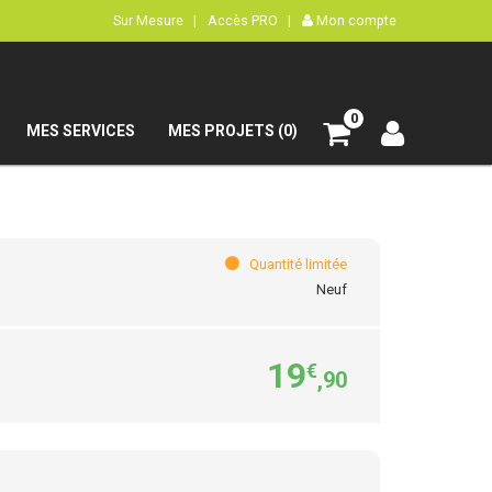
Sur Mesure |
Accès PRO |
Mon compte
0
MES SERVICES
MES PROJETS (0)
Quantité limitée
Neuf
19
€
,90