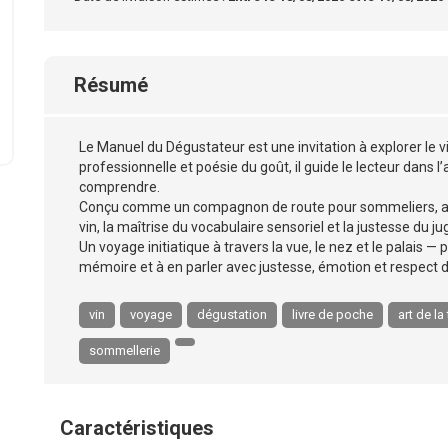
Résumé
Le Manuel du Dégustateur est une invitation à explorer le vi
professionnelle et poésie du goût, il guide le lecteur dans l’a
comprendre.
Conçu comme un compagnon de route pour sommeliers, amat
vin, la maîtrise du vocabulaire sensoriel et la justesse du j
Un voyage initiatique à travers la vue, le nez et le palais — 
mémoire et à en parler avec justesse, émotion et respect du
vin
voyage
dégustation
livre de poche
art de la
sommellerie
Caractéristiques