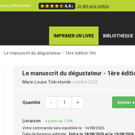
aires préférentiels
4,4
26 489 avis vérifiés
/5
IMPRIMER UN LIVRE
BIBLIOTHÈQUE
Le manuscrit du dégustateur - 1ère édition Vin
Le manuscrit du dégustateur - 1ère éditi
Marie-Louise Ticki etonde
octobre 2025
Quantité
-
+
Ajouter 
Livraison
à partir de 7,50€
Votre commande sera expédiée le : 14/08/2026
Date de livraison estimée :
Entre le 18/08/2026 et le 19/08/2026