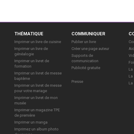
E
THÉMATIQUE
COMMUNIQUER
C
Imprimer un livre de cuisine
Publier un livre
Con
Imprimer un livre de
Créer une page auteur
Aid
généalogie
Supports de
Vi
Imprimer un livret de
communication
Foi
formation
Publicité gratuite
La 
Imprimer un livret de messe
La 
baptême
Presse
La 
Imprimer un livret de messe
pour votre mariage
Imprimer un livret de mon
musée
Imprimer un magazine TPE
de première
Imprimer un manga
Imprimez un album photo