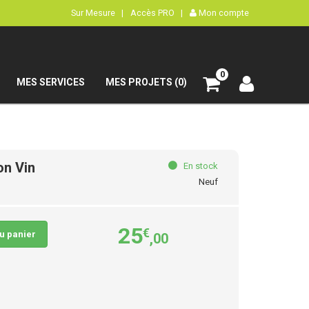
Sur Mesure |
Accès PRO |
Mon compte
0
MES SERVICES
MES PROJETS (0)
on Vin
En stock
Neuf
25
€
au panier
,00