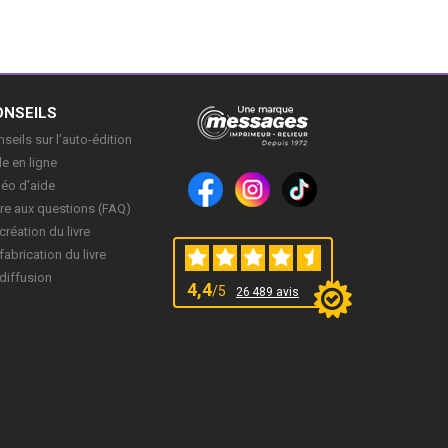
ONSEILS
seils sur l’auto-édition
e en ligne
déo d’aide
re aux questions (FAQ)
création du livre
fabrication du livre
diffusion
4,4
/5
26 489 avis