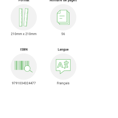
Format
Nombre de pages
210mm x 210mm
56
ISBN
Langue
9791034324477
Français