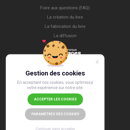
Foire aux questions (FAQ)
La création du livre
La fabrication du livre
La diffusion
Gestion des cookies
En acceptant nos cookies, vous optimisez
votre expérience sur notre site.
ACCEPTER LES COOKIES
4,4
/5
26 497 avis
PARAMÈTRES DES COOKIES
Continuer sans accepter